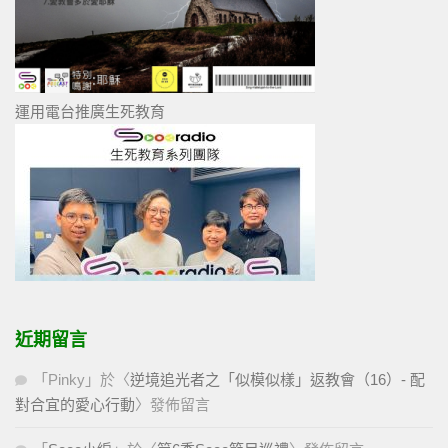
運用電台推廣生死教育
近期留言
「
Pinky
」於〈
逆境追光者之「似模似樣」返教會（16）- 配
對合宜的愛心行動
〉發佈留言