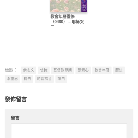
教會年曆靈修
（0480） – 耶穌哭
了
標籤：
余志文
信徒
基督教節期
張素心
教會年曆
曆法
李重恩
禱告
約翰福音
讀白
發佈留言
留言