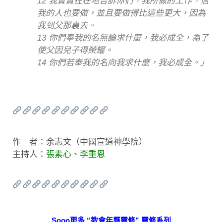
12 我實實在在地告訴你們，我所做的工作，信
我的人也要做，並且要做得比這些更大，因為
我到父那裏去。
13 你們奉我的名無論求什麼，我必成全，為了
使父因兒子得榮耀。
14 你們若奉我的名向我求什麼，我必成全。」
作 者：余志文（中國宣道神學院）
主持人：
張素心
、
李重恩
Sooo更多 “教會年曆靈修” 靈修系列