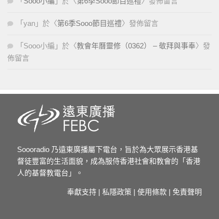
「
Sooo小編
」於〈
第6季Sooo節目巡禮
〉發佈留言
「
yan
」於〈
第6季Sooo節目巡禮
〉發佈留言
「
Sooo小編
」於〈
教會年曆靈修（0362） – 敬拜與事奉
〉發
佈留言
Soooradio 乃遠東廣播屬下電台，旨於為大眾展示香港基
督徒豐富的生活面貌，成為服侍香港社會和教會的「香港
人的基督教電台」。
奉獻支持
|
私隱政策
|
使用條款
|
免責聲明