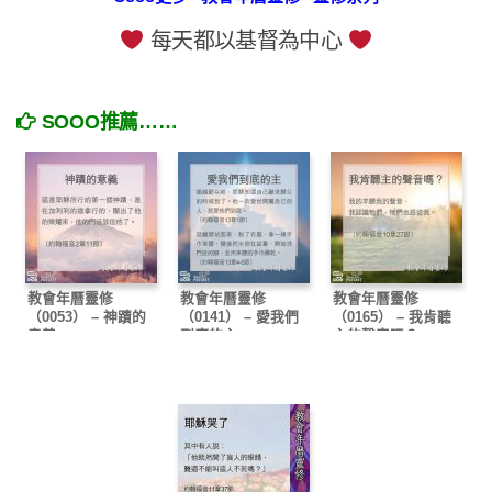
每天都以基督為中心
SOOO推薦……
教會年曆靈修
教會年曆靈修
教會年曆靈修
（0053） – 神蹟的
（0141） – 愛我們
（0165） – 我肯聽
意義
到底的主
主的聲音嗎？