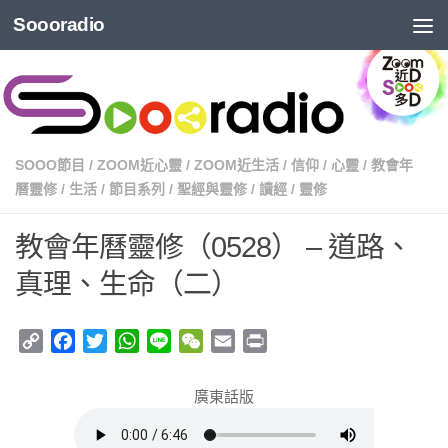
Soooradio
SOOO節目
/
ZOOM近心靈
/
ZOOM近生活
/
信仰
/
心靈
/
教會年
曆靈修
/
生活
/
節目系列
/
聖經與靈修
/
讀經
/
靈修
教會年曆靈修（0528） – 道路、
真理、生命（二）
Copy
Facebook
Twitter
WhatsApp
Line
WeChat
Email
Print
Link
廣東話版