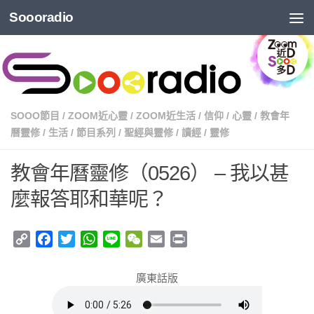
Soooradio
SOOO節目
/
ZOOM近心靈
/
ZOOM近生活
/
信仰
/
心靈
/
教會年
曆靈修
/
生活
/
節目系列
/
聖經與靈修
/
讀經
/
靈修
教會年曆靈修（0526） – 我以甚
麼報答耶和華呢？
Copy
Facebook
Twitter
WhatsApp
Line
WeChat
Email
Print
Link
廣東話版