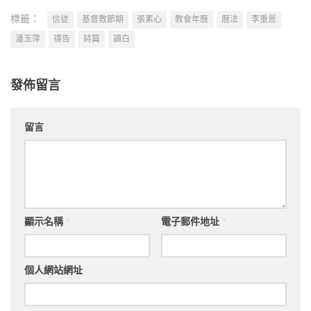
標籤：
信徒
基督教節期
張素心
教會年曆
曆法
李重恩
潘玉萍
禱告
詩篇
讀白
發佈留言
留言
顯示名稱
*
電子郵件地址
*
個人網站網址