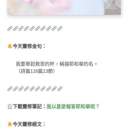
今天靈修金句：
我要舉起救恩的杯，稱揚耶和華的名。
（詩篇116篇13節）
下載靈修筆記：
我以甚麼報答耶和華呢？
今天靈修經文：