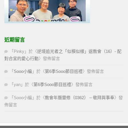
近期留言
「
Pinky
」於〈
逆境追光者之「似模似樣」返教會（16）- 配
對合宜的愛心行動
〉發佈留言
「
Sooo小編
」於〈
第6季Sooo節目巡禮
〉發佈留言
「
yan
」於〈
第6季Sooo節目巡禮
〉發佈留言
「
Sooo小編
」於〈
教會年曆靈修（0362） – 敬拜與事奉
〉發
佈留言