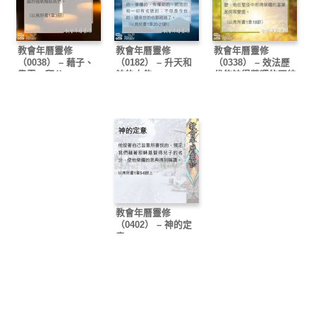
教會年曆靈修
教會年曆靈修
教會年曆靈修
（0038） – 藉子、
（0182） – 升天和
（0338） – 效法歷
靠靈、拜父
神的大能
代使神得榮耀的聖徒
教會年曆靈修
（0402） – 神的定
意