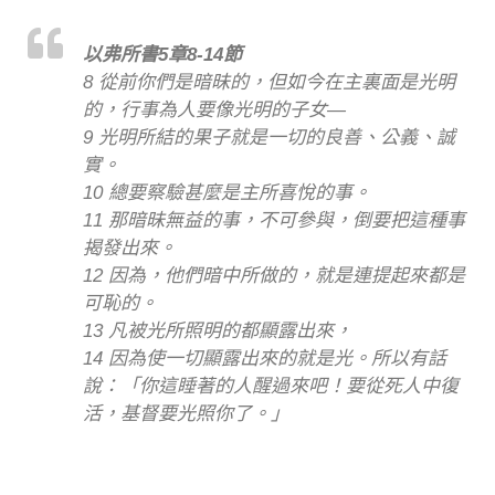
以弗所書5章8-14節
8 從前你們是暗昧的，但如今在主裏面是光明
的，行事為人要像光明的子女—
9 光明所結的果子就是一切的良善、公義、誠
實。
10 總要察驗甚麼是主所喜悅的事。
11 那暗昧無益的事，不可參與，倒要把這種事
揭發出來。
12 因為，他們暗中所做的，就是連提起來都是
可恥的。
13 凡被光所照明的都顯露出來，
14 因為使一切顯露出來的就是光。所以有話
說：「你這睡著的人醒過來吧！要從死人中復
活，基督要光照你了。」