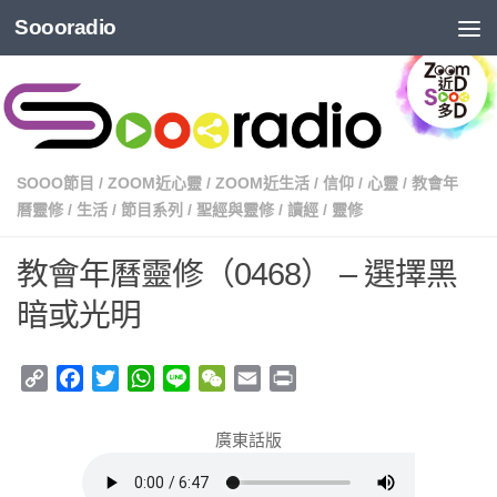
Soooradio
SOOO節目
/
ZOOM近心靈
/
ZOOM近生活
/
信仰
/
心靈
/
教會年
曆靈修
/
生活
/
節目系列
/
聖經與靈修
/
讀經
/
靈修
教會年曆靈修（0468） – 選擇黑
暗或光明
Copy
Facebook
Twitter
WhatsApp
Line
WeChat
Email
Print
Link
廣東話版