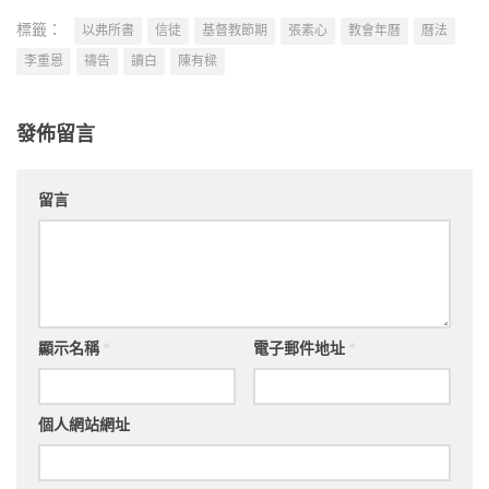
標籤：
以弗所書
信徒
基督教節期
張素心
教會年曆
曆法
李重恩
禱告
讀白
陳有樑
發佈留言
留言
顯示名稱
*
電子郵件地址
*
個人網站網址