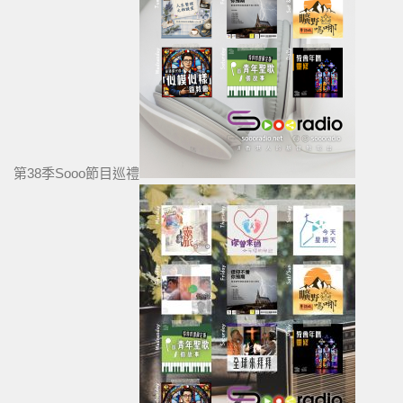
第38季Sooo節目巡禮