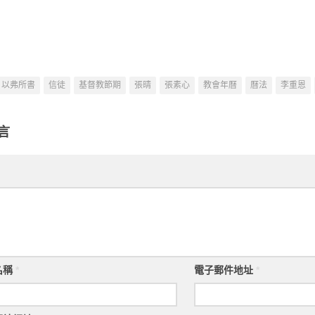
憐憫
人祈求
永恒的價值
（一
以弗所書
信徒
基督教節期
張晴
張素心
教會年曆
曆法
李重恩
言
名稱
*
電子郵件地址
*