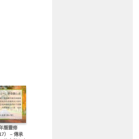
年曆靈修
17） – 傳承