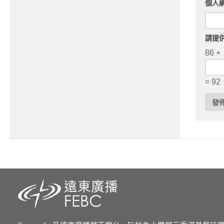
個人
請提
86 +
= 92