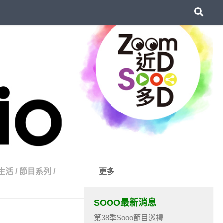
生活
/
節目系列
/
更多
SOOO最新消息
第38季Sooo節目巡禮