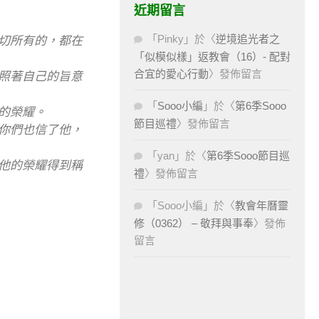
近期留言
，
「
Pinky
」於〈
逆境追光者之
一切所有的，都在
「似模似樣」返教會（16）- 配對
合宜的愛心行動
〉發佈留言
神照著自己的旨意
「
Sooo小編
」於〈
第6季Sooo
的榮耀。
節目巡禮
〉發佈留言
，你們也信了他，
「
yan
」於〈
第6季Sooo節目巡
使他的榮耀得到稱
禮
〉發佈留言
「
Sooo小編
」於〈
教會年曆靈
修（0362） – 敬拜與事奉
〉發佈
留言