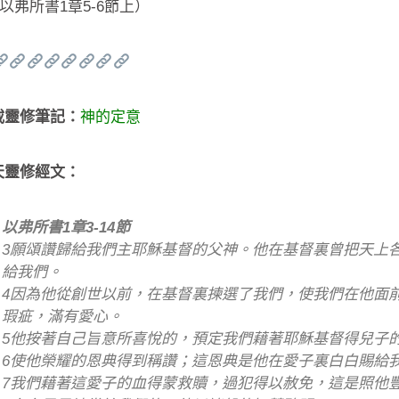
以弗所書1章5-6節上）
載靈修筆記：
神的定意
天靈修經文：
以弗所書1章3-14節
3願頌讚歸給我們主耶穌基督的父神。他在基督裏曾把天上
給我們。
4因為他從創世以前，在基督裏揀選了我們，使我們在他面
瑕疵，滿有愛心。
5他按著自己旨意所喜悅的，預定我們藉著耶穌基督得兒子
6使他榮耀的恩典得到稱讚；這恩典是他在愛子裏白白賜給
7我們藉著這愛子的血得蒙救贖，過犯得以赦免，這是照他