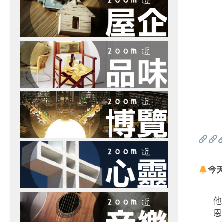
今
他
恩