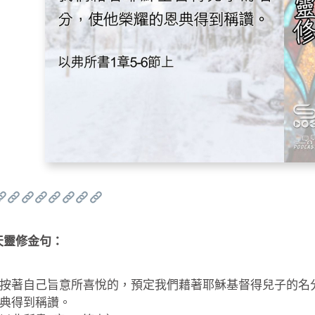
天靈修金句：
按著自己旨意所喜悅的，預定我們藉著耶穌基督得兒子的名
典得到稱讚。