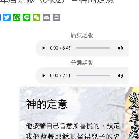
y
Facebook
Twitter
WhatsApp
Line
WeChat
Email
Print
廣東話版
普通話版