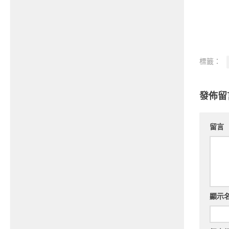
標籤：
發佈留
留言
顯示