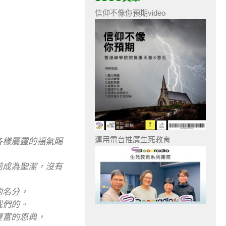
信仰不像你預期video
運用電台推廣生死教育
各樣屬靈的福氣賜
前成為聖潔，沒有
的名分，
我們的。
豐富的恩典，