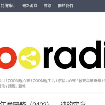
特備節目
最新消息
標簽
關於我們
節目
/
ZOOM近心靈
/
ZOOM近生活
/
信仰
/
心靈
/
教會年曆靈修
/
靈修
/
讀經
/
靈修
年曆靈修（0402） – 神的定意