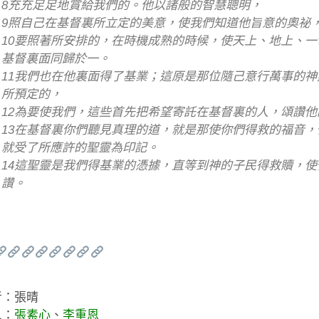
8充充足足地賞給我們的。他以諸般的智慧聰明，
9照自己在基督裏所立定的美意，使我們知道他旨意的奧祕
10要照著所安排的，在時機成熟的時候，使天上、地上、
基督裏面同歸於一。
11我們也在他裏面得了基業；這原是那位隨己意行萬事的
所預定的，
12為要使我們，這些首先把希望寄託在基督裏的人，頌讚他
13在基督裏你們聽見真理的道，就是那使你們得救的福音
就受了所應許的聖靈為印記。
14這聖靈是我們得基業的憑據，直等到神的子民得救贖，
讚。
者：張晴
人：
張素心
、
李重恩