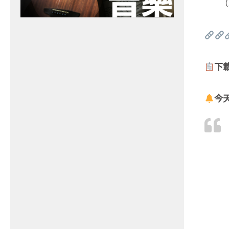
（
下
今