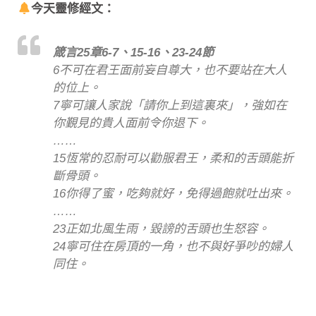
今天靈修經文：
箴言25章6-7、15-16、23-24節
6不可在君王面前妄自尊大，也不要站在大人
的位上。
7寧可讓人家說「請你上到這裏來」，強如在
你覲見的貴人面前令你退下。
……
15恆常的忍耐可以勸服君王，柔和的舌頭能折
斷骨頭。
16你得了蜜，吃夠就好，免得過飽就吐出來。
……
23正如北風生雨，毀謗的舌頭也生怒容。
24寧可住在房頂的一角，也不與好爭吵的婦人
同住。