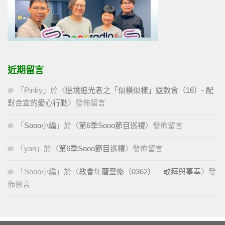
近期留言
「
Pinky
」於〈
逆境追光者之「似模似樣」返教會（16）- 配
對合宜的愛心行動
〉發佈留言
「
Sooo小編
」於〈
第6季Sooo節目巡禮
〉發佈留言
「
yan
」於〈
第6季Sooo節目巡禮
〉發佈留言
「
Sooo小編
」於〈
教會年曆靈修（0362） – 敬拜與事奉
〉發
佈留言