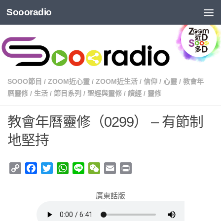
Soooradio
SOOO節目
/
ZOOM近心靈
/
ZOOM近生活
/
信仰
/
心靈
/
教會年
曆靈修
/
生活
/
節目系列
/
聖經與靈修
/
讀經
/
靈修
教會年曆靈修（0299） – 有節制
地堅持
Copy
Facebook
Twitter
WhatsApp
Line
WeChat
Email
Print
Link
廣東話版