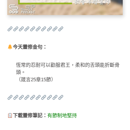
今天靈修金句：
恆常的忍耐可以勸服君王，柔和的舌頭能折斷骨
頭。
（箴言25章15節）
下載靈修筆記：
有節制地堅持