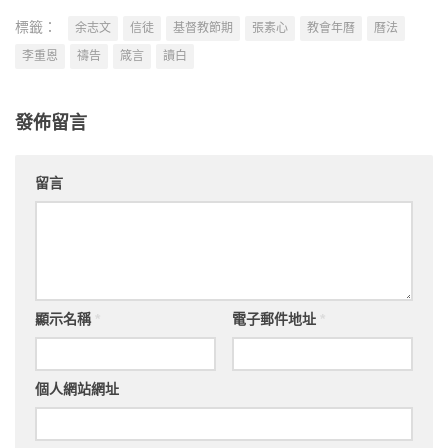
標籤：
余志文
信徒
基督教節期
張素心
教會年曆
曆法
李重恩
禱告
箴言
讀白
發佈留言
留言
顯示名稱
*
電子郵件地址
*
個人網站網址