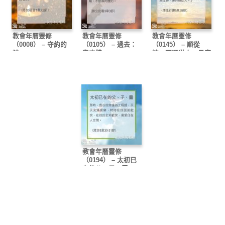
教會年曆靈修
教會年曆靈修
教會年曆靈修
（0008） – 守約的
（0105） – 過去：
（0145） – 順從
神
靠肉體
神，不順從人，是應
當的
教會年曆靈修
（0194） – 太初已
在的父、子、靈