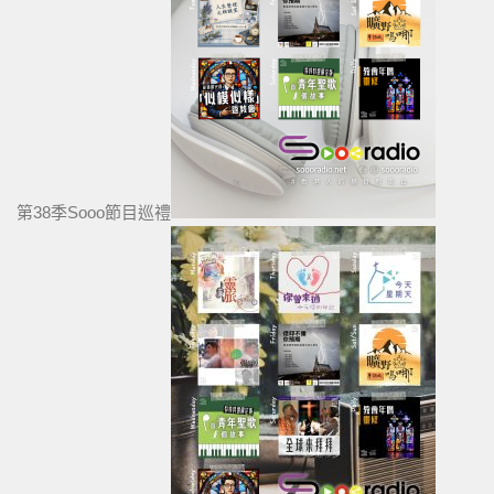
第38季Sooo節目巡禮