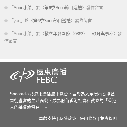
「
Sooo小編
」於〈
第6季Sooo節目巡禮
〉發佈留言
「
yan
」於〈
第6季Sooo節目巡禮
〉發佈留言
「
Sooo小編
」於〈
教會年曆靈修（0362） – 敬拜與事奉
〉發
佈留言
Soooradio 乃遠東廣播屬下電台，旨於為大眾展示香港基
督徒豐富的生活面貌，成為服侍香港社會和教會的「香港
人的基督教電台」。
奉獻支持
|
私隱政策
|
使用條款
|
免責聲明