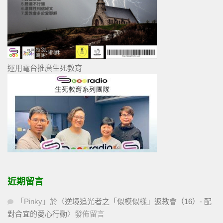
運用電台推廣生死教育
近期留言
「
Pinky
」於〈
逆境追光者之「似模似樣」返教會（16）- 配
對合宜的愛心行動
〉發佈留言