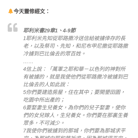
今天靈修經文：
耶利米書29章1、4-9節
1耶利米先知從耶路撒冷送信給被擄倖存的長
老，以及祭司、先知，和尼布甲尼撒從耶路撒
冷擄到巴比倫去的眾百姓。
……
4信上說：「萬軍之耶和華－以色列的神對所
有被擄的，就是我使他們從耶路撒冷被擄到巴
比倫去的人如此說：
5你們要建造房屋，住在其中；要開墾田園，
吃園中所出產的；
6要娶妻生兒養女，為你們的兒子娶妻，使你
們的女兒嫁人，生兒養女。你們要在那裏生養
眾多，不可減少。
7我使你們被擄到的那城，你們要為那城求平