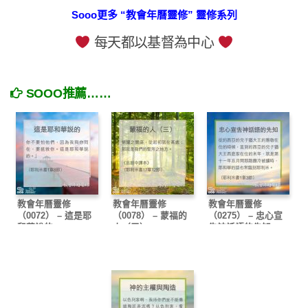
Sooo更多 “教會年曆靈修” 靈修系列
每天都以基督為中心
SOOO推薦……
教會年曆靈修
教會年曆靈修
教會年曆靈修
（0072） – 這是耶
（0078） – 蒙福的
（0275） – 忠心宣
和華說的
人（三）
告神話語的先知