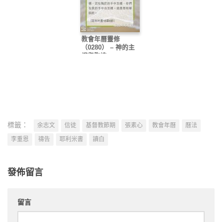
教會年曆靈修
（0280） – 神的主
權與陶造
標籤：
余志文
信徒
基督教節期
張素心
教會年曆
曆法
李重恩
禱告
耶利米書
讀白
發佈留言
留言