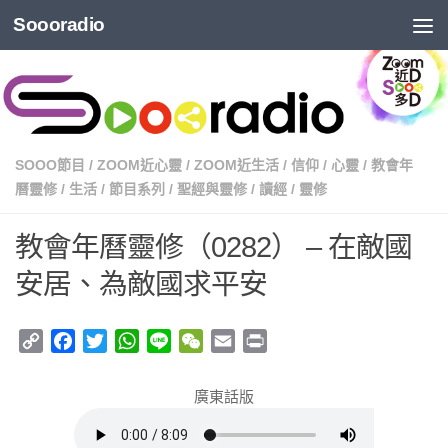
Soooradio
SOOO節目
/
ZOOM近心靈
/
ZOOM近生活
/
信仰
/
心靈
/
教會年
曆靈修
/
生活
/
節目系列
/
聖經與靈修
/
讀經
/
靈修
教會年曆靈修（0282） – 在敵國
安居、為敵國求平安
Copy
Facebook
Twitter
WhatsApp
Line
WeChat
Email
Print
Link
廣東話版