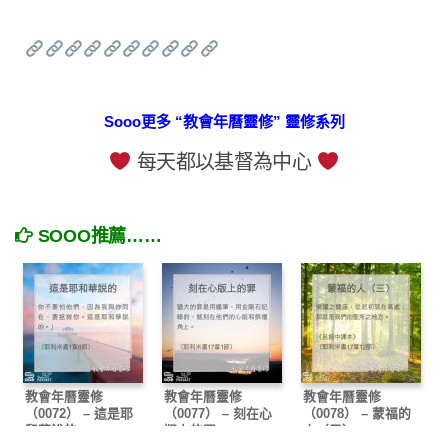
Sooo更多 “教會年曆靈修” 靈修系列
每天都以基督為中心
SOOO推薦……
教會年曆靈修
教會年曆靈修
教會年曆靈修
（0072） – 這是耶
（0077） – 刻在心
（0078） – 蒙福的
和華說的
版上的罪
人（三）