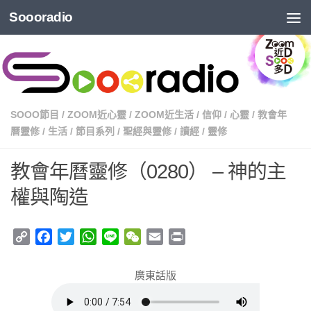
Soooradio
SOOO節目
/
ZOOM近心靈
/
ZOOM近生活
/
信仰
/
心靈
/
教會年
曆靈修
/
生活
/
節目系列
/
聖經與靈修
/
讀經
/
靈修
教會年曆靈修（0280） – 神的主
權與陶造
Copy
Facebook
Twitter
WhatsApp
Line
WeChat
Email
Print
Link
廣東話版