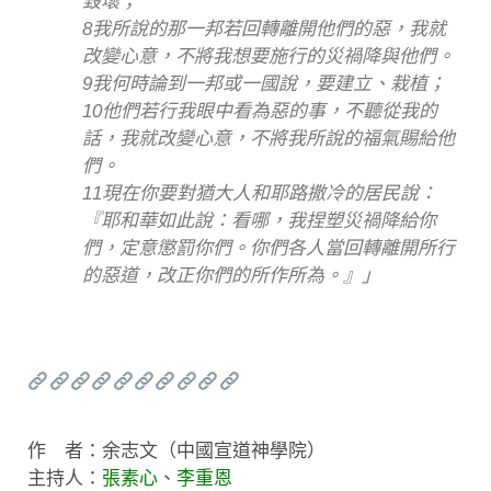
毀壞；
8我所說的那一邦若回轉離開他們的惡，我就
改變心意，不將我想要施行的災禍降與他們。
9我何時論到一邦或一國說，要建立、栽植；
10他們若行我眼中看為惡的事，不聽從我的
話，我就改變心意，不將我所說的福氣賜給他
們。
11現在你要對猶大人和耶路撒冷的居民說：
『耶和華如此說：看哪，我捏塑災禍降給你
們，定意懲罰你們。你們各人當回轉離開所行
的惡道，改正你們的所作所為。』」
作 者：余志文（中國宣道神學院）
主持人：
張素心
、
李重恩