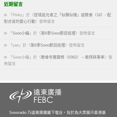
近期留言
「
Pinky
」於〈
逆境追光者之「似模似樣」返教會（16）- 配
對合宜的愛心行動
〉發佈留言
「
Sooo小編
」於〈
第6季Sooo節目巡禮
〉發佈留言
「
yan
」於〈
第6季Sooo節目巡禮
〉發佈留言
「
Sooo小編
」於〈
教會年曆靈修（0362） – 敬拜與事奉
〉發
佈留言
Soooradio 乃遠東廣播屬下電台，旨於為大眾展示香港基