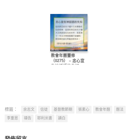
教會年曆靈修
（0275） – 忠心宣
告神話語的先知
標籤：
余志文
信徒
基督教節期
張素心
教會年曆
曆法
李重恩
禱告
耶利米書
讀白
發佈留言