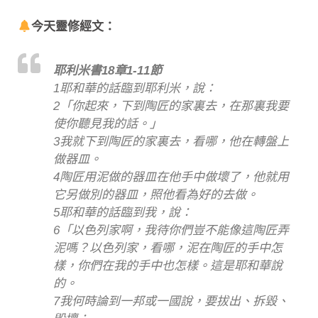
今天靈修經文：
耶利米書18章1-11節
1耶和華的話臨到耶利米，說：
2「你起來，下到陶匠的家裏去，在那裏我要
使你聽見我的話。」
3我就下到陶匠的家裏去，看哪，他在轉盤上
做器皿。
4陶匠用泥做的器皿在他手中做壞了，他就用
它另做別的器皿，照他看為好的去做。
5耶和華的話臨到我，說：
6「以色列家啊，我待你們豈不能像這陶匠弄
泥嗎？以色列家，看哪，泥在陶匠的手中怎
樣，你們在我的手中也怎樣。這是耶和華說
的。
7我何時論到一邦或一國說，要拔出、拆毀、