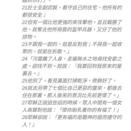
臨到你們了。
21壯士全副武裝，看守自己的住宅，他所有的
都很安全；
22但有一個比他更強的來攻擊他，並且戰勝了
他，就奪去他所倚靠的盔甲兵器，又分了他的
掠物。
23不跟我一起的，就是反對我；不與我一起收
聚的，就是在拆散。」
24「污靈離了人身，走遍無水之地尋找安歇之
處，卻找不到。就說：『我要回到我原來的屋
裏去。』
25他到了，看見裏面打掃乾淨，修飾好了，
26就去另帶了七個比自己更惡的靈來，都進去
住在那裏。那人後來的景況比先前更壞了。」
27耶穌正說這些話的時候，眾人中間有一個女
人高聲對他說：「懷你胎乳養你的有福了！」
28耶穌卻說：「更有福的是聽神的道而遵守的
人！」