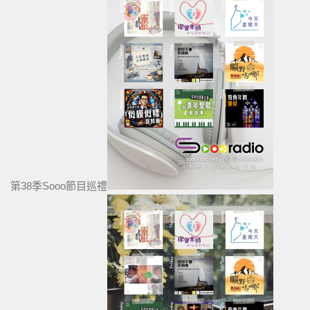
第38季Sooo節目巡禮