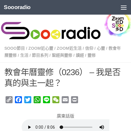
Soooradio
SOOO節目
/
ZOOM近心靈
/
ZOOM近生活
/
信仰
/
心靈
/
教會年
曆靈修
/
生活
/
節目系列
/
聖經與靈修
/
讀經
/
靈修
教會年曆靈修（0236） – 我是否
真的與主一起？
Copy
Facebook
Twitter
WhatsApp
Line
WeChat
Email
Print
Link
廣東話版