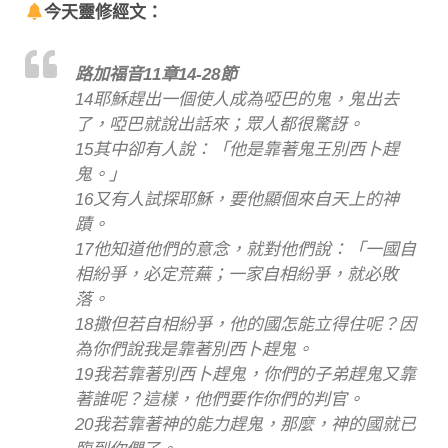
今天靈修經文：
路加福音11章14-28節
14耶穌趕出一個使人成為啞巴的鬼，鬼出去
了，啞巴就說出話來；眾人都很驚訝。
15其中卻有人說：「他是靠著鬼王別西卜趕
鬼。」
16又有人試探耶穌，要他顯個來自天上的神
蹟。
17他知道他們的意念，就對他們說：「一國自
相紛爭，必定荒蕪；一家自相紛爭，就必敗
落。
18撒但若自相紛爭，他的國怎能立得住呢？因
為你們說我是靠著別西卜趕鬼。
19我若靠著別西卜趕鬼，你們的子弟趕鬼又靠
著誰呢？這樣，他們要作你們的判官。
20我若靠著神的能力趕鬼，那麼，神的國就已