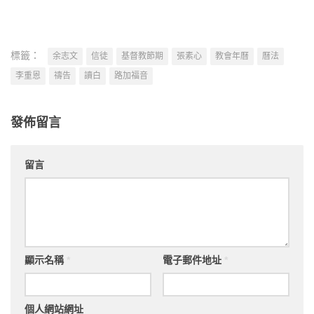
標籤：
余志文
信徒
基督教節期
張素心
教會年曆
曆法
李重恩
禱告
讀白
路加福音
發佈留言
留言
顯示名稱
*
電子郵件地址
*
個人網站網址