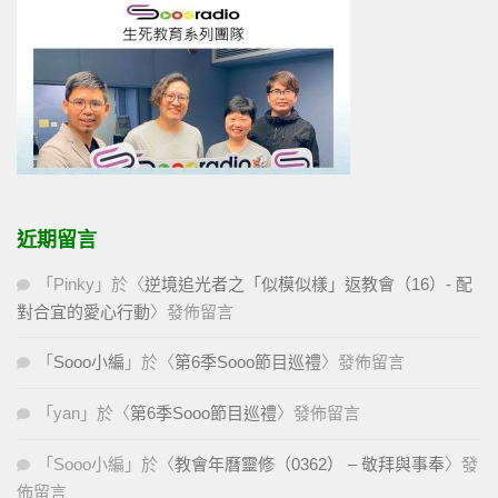
近期留言
「
Pinky
」於〈
逆境追光者之「似模似樣」返教會（16）- 配
對合宜的愛心行動
〉發佈留言
「
Sooo小編
」於〈
第6季Sooo節目巡禮
〉發佈留言
「
yan
」於〈
第6季Sooo節目巡禮
〉發佈留言
「
Sooo小編
」於〈
教會年曆靈修（0362） – 敬拜與事奉
〉發
佈留言