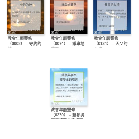
教會年曆靈修
教會年曆靈修
教會年曆靈修
（0008） – 守約的
（0074） – 謙卑地
（0124） – 天父的
神
蒙召
心情
教會年曆靈修
（0230） – 藉參與
事奉接受主的培育