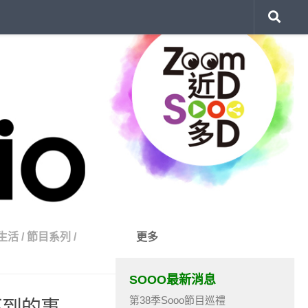
生活
/
節目系列
/
更多
SOOO最新消息
第38季Sooo節目巡禮
不到的事