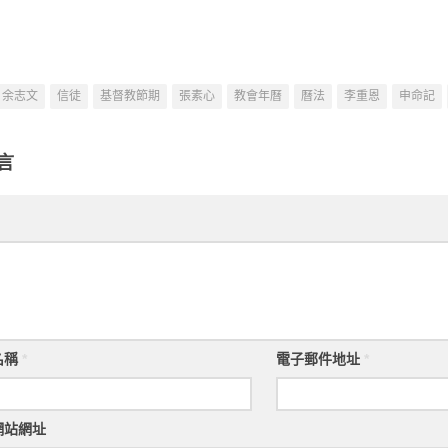
們的
余志文
信徒
基督教節期
張素心
教會年曆
曆法
李重恩
申命記
言
名稱
*
電子郵件地址
*
網站網址