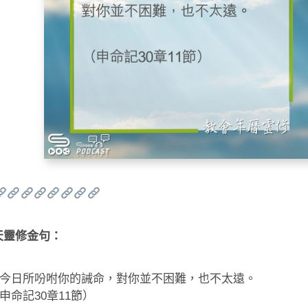
天靈修金句：
今日所吩咐你的誡命，對你並不困難，也不太遠。
申命記30章11節）