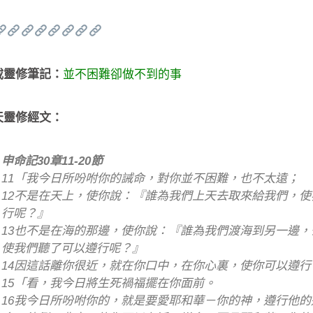
載靈修筆記：
並不困難卻做不到的事
天靈修經文：
申命記30章11-20節
11「我今日所吩咐你的誡命，對你並不困難，也不太遠；
12不是在天上，使你說：『誰為我們上天去取來給我們，
行呢？』
13也不是在海的那邊，使你說：『誰為我們渡海到另一邊
使我們聽了可以遵行呢？』
14因這話離你很近，就在你口中，在你心裏，使你可以遵行
15「看，我今日將生死禍福擺在你面前。
16我今日所吩咐你的，就是要愛耶和華－你的神，遵行他