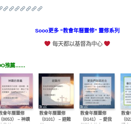
Sooo更多 “教會年曆靈修” 靈修系列
每天都以基督為中心
OO推薦……
教會年曆靈修
教會年曆靈修
教會年曆靈修
教會
（0053） – 神蹟
（0101） – 避難
（0141） – 愛我
（02
的意義
所
們到底的主
歸向