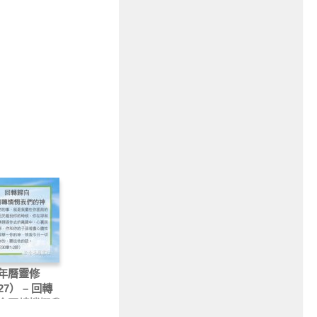
年曆靈修
27） – 回轉
會回轉憐憫我