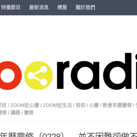
特備節目
最新消息
標簽
關於我們
節目
/
ZOOM近心靈
/
ZOOM近生活
/
信仰
/
心靈
/
教會年曆靈修
/
靈修
/
讀經
/
靈修
年曆靈修（0228） – 並不困難卻做