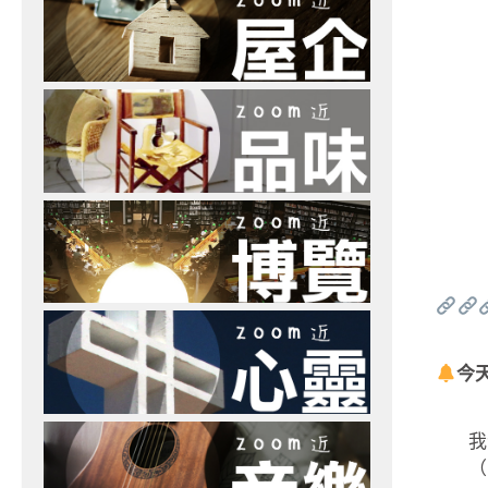
今
我
（