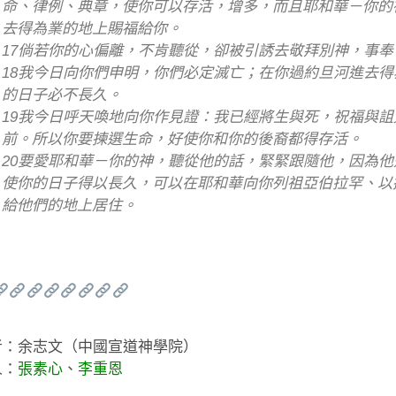
命、律例、典章，使你可以存活，增多，而且耶和華－你的
去得為業的地上賜福給你。
17倘若你的心偏離，不肯聽從，卻被引誘去敬拜別神，事奉
18我今日向你們申明，你們必定滅亡；在你過約旦河進去
的日子必不長久。
19我今日呼天喚地向你作見證：我已經將生與死，祝福與詛
前。所以你要揀選生命，好使你和你的後裔都得存活。
20要愛耶和華－你的神，聽從他的話，緊緊跟隨他，因為
使你的日子得以長久，可以在耶和華向你列祖亞伯拉罕、以
給他們的地上居住。
者：余志文（中國宣道神學院）
人：
張素心
、
李重恩