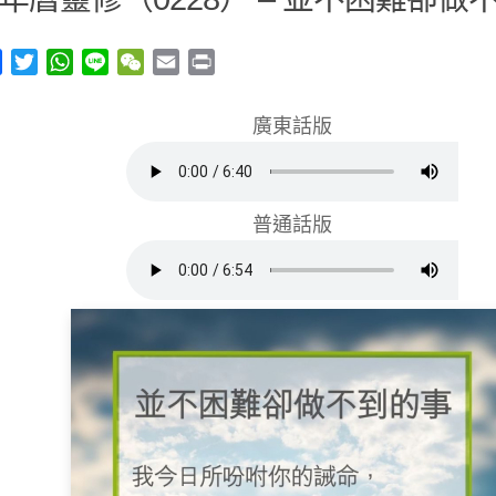
y
Facebook
Twitter
WhatsApp
Line
WeChat
Email
Print
廣東話版
普通話版