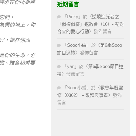
神必在你所要進
近期留言
「
Pinky
」於〈
逆境追光者之
它們，
「似模似樣」返教會（16）- 配對
得為業的地上，你
合宜的愛心行動
〉發佈留言
咒，擺在你面
「
Sooo小編
」於〈
第6季Sooo
節目巡禮
〉發佈留言
他是你的生命，必
撒、雅各起誓要
「
yan
」於〈
第6季Sooo節目巡
禮
〉發佈留言
「
Sooo小編
」於〈
教會年曆靈
修（0362） – 敬拜與事奉
〉發佈
留言