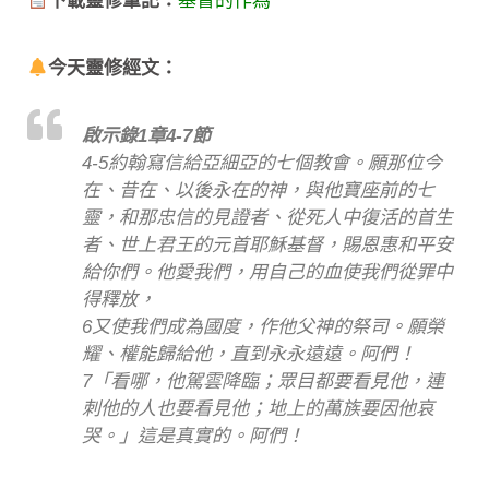
下載靈修筆記：
基督的作為
今天靈修經文：
啟示錄1章4-7節
4-5約翰寫信給亞細亞的七個教會。願那位今
在、昔在、以後永在的神，與他寶座前的七
靈，和那忠信的見證者、從死人中復活的首生
者、世上君王的元首耶穌基督，賜恩惠和平安
給你們。他愛我們，用自己的血使我們從罪中
得釋放，
6又使我們成為國度，作他父神的祭司。願榮
耀、權能歸給他，直到永永遠遠。阿們！
7「看哪，他駕雲降臨；眾目都要看見他，連
刺他的人也要看見他；地上的萬族要因他哀
哭。」這是真實的。阿們！