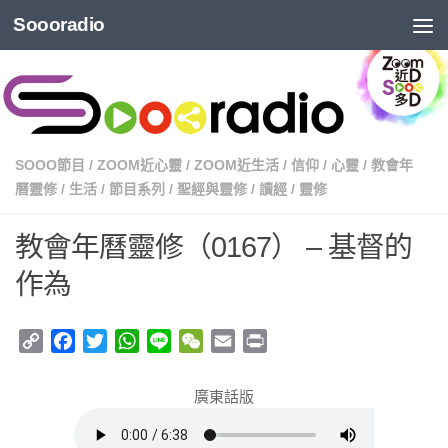
Soooradio
SOOO節目
/
ZOOM近心靈
/
ZOOM近生活
/
信仰
/
心靈
/
教會年
曆靈修
/
生活
/
節目系列
/
聖經與靈修
/
讀經
/
靈修
教會年曆靈修（0167） – 基督的
作為
Copy
Facebook
Twitter
WhatsApp
Line
WeChat
Email
Print
Link
廣東話版