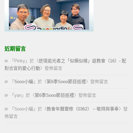
近期留言
「
Pinky
」於〈
逆境追光者之「似模似樣」返教會（16）- 配
對合宜的愛心行動
〉發佈留言
「
Sooo小編
」於〈
第6季Sooo節目巡禮
〉發佈留言
「
yan
」於〈
第6季Sooo節目巡禮
〉發佈留言
「
Sooo小編
」於〈
教會年曆靈修（0362） – 敬拜與事奉
〉發
佈留言