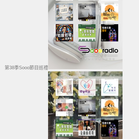
第38季Sooo節目巡禮