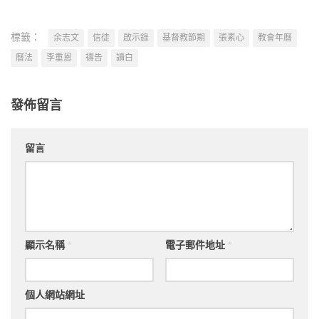
標籤：
余志文
信徒
啟示錄
基督教節期
張素心
教會年曆
曆法
李重恩
禱告
讀白
發佈留言
留言
顯示名稱
*
電子郵件地址
*
個人網站網址