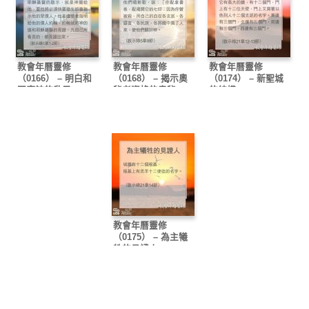
教會年曆靈修
教會年曆靈修
教會年曆靈修
（0166） – 明白和
（0168） – 揭示奧
（0174） – 新聖城
回應神的啟示
秘者資格的奧秘
的結構
教會年曆靈修
（0175） – 為主犧
牲的見證人