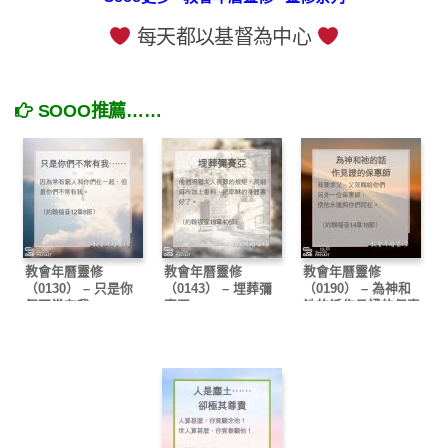
每天都以基督為中心
SOOO推薦……
教會年曆靈修
教會年曆靈修
教會年曆靈修
（0130） – 只是你
（0143） – 埋葬彌
（0190） – 為神和
們不常有我……
賽亞
祂的話作見證的保惠
師