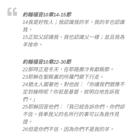
約翰福音10章14-15節
14我是好牧人；我認識我的羊，我的羊也認識
我，
15正如父認識我，我也認識父一樣；並且我為
羊捨命。
約翰福音10章22-30節
22那時正是冬天，在耶路撒冷有獻殿節。
23耶穌在聖殿裏的所羅門廊下行走。
24猶太人圍著他，對他說：「你讓我們猶豫不
定到幾時呢？你若是基督，就明白地告訴我
們。」
25耶穌回答他們：「我已經告訴你們，你們卻
不信。我奉我父的名所行的事可以為我作見
證。
26但是你們不信，因為你們不是我的羊。