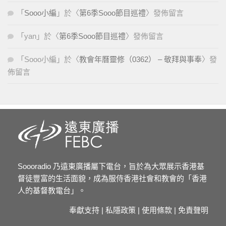
「
Sooo小編
」於〈
第6季Sooo節目巡禮
〉發佈留言
「
yan
」於〈
第6季Sooo節目巡禮
〉發佈留言
「
Sooo小編
」於〈
教會年曆靈修（0362） – 敬拜與事奉
〉發
佈留言
Soooradio 乃遠東廣播屬下電台，旨於為大眾展示香港基
督徒豐富的生活面貌，成為服侍香港社會和教會的「香港
人的基督教電台」。
奉獻支持
|
私隱政策
|
使用條款
|
免責聲明