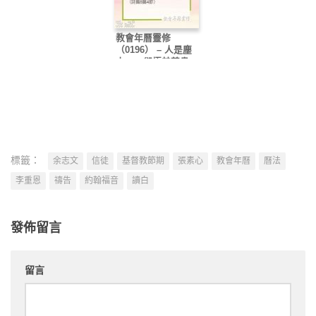
教會年曆靈修
（0196） – 人是塵
土……卻極其尊貴
標籤：
余志文
信徒
基督教節期
張素心
教會年曆
曆法
李重恩
禱告
約翰福音
讀白
發佈留言
留言