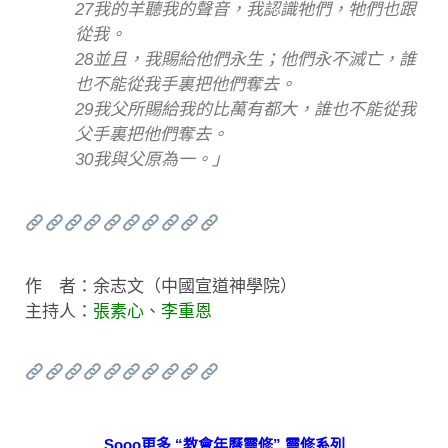
27我的羊聽我的聲音，我認識牠們，牠們也跟
從我。
28並且，我賜給他們永生；他們永不滅亡，誰
也不能從我手裏把他們奪去。
29我父所賜給我的比萬有都大，誰也不能從我
父手裏把他們奪去。
30我與父原為一。」
作 者：余志文（中國宣道神學院）
主持人：
張素心
、
李重恩
Sooo更多 “教會年曆靈修” 靈修系列