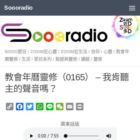
Soooradio
SOOO節目
/
ZOOM近心靈
/
ZOOM近生活
/
信仰
/
心靈
/
教會年
曆靈修
/
生活
/
節目系列
/
聖經與靈修
/
讀經
/
靈修
教會年曆靈修（0165） – 我肯聽
主的聲音嗎？
Copy
Facebook
Twitter
WhatsApp
Line
WeChat
Email
Print
Link
廣東話版