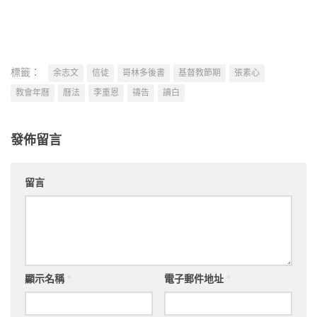
標籤：
余志文
信徒
哥林多後書
基督教節期
張素心
教會年曆
曆法
李重恩
禱告
讀白
發佈留言
留言
顯示名稱
*
電子郵件地址
*