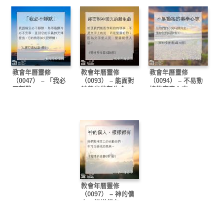
教會年曆靈修
教會年曆靈修
教會年曆靈修
（0047） – 「我必
（0093） – 能面對
（0094） – 不易動
不靜默」
神榮光的新生命
搖的事奉心志
教會年曆靈修
（0097） – 神的僕
人、樣樣都有