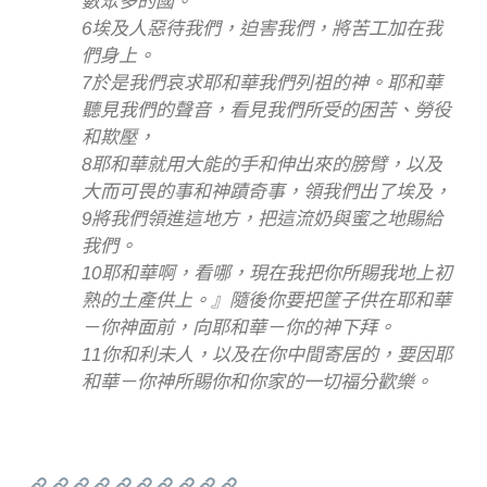
數眾多的國。
6埃及人惡待我們，迫害我們，將苦工加在我
們身上。
7於是我們哀求耶和華我們列祖的神。耶和華
聽見我們的聲音，看見我們所受的困苦、勞役
和欺壓，
8耶和華就用大能的手和伸出來的膀臂，以及
大而可畏的事和神蹟奇事，領我們出了埃及，
9將我們領進這地方，把這流奶與蜜之地賜給
我們。
10耶和華啊，看哪，現在我把你所賜我地上初
熟的土產供上。』隨後你要把筐子供在耶和華
－你神面前，向耶和華－你的神下拜。
11你和利未人，以及在你中間寄居的，要因耶
和華－你神所賜你和你家的一切福分歡樂。