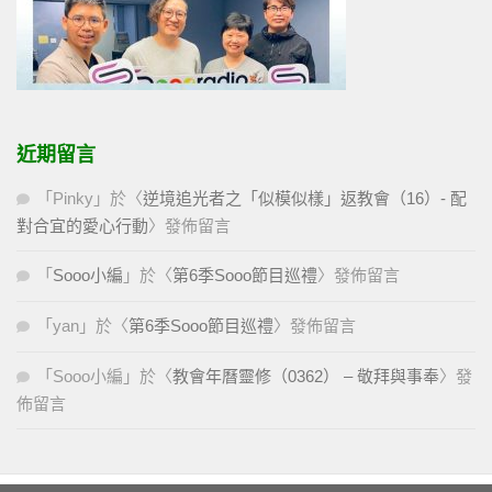
近期留言
「
Pinky
」於〈
逆境追光者之「似模似樣」返教會（16）- 配
對合宜的愛心行動
〉發佈留言
「
Sooo小編
」於〈
第6季Sooo節目巡禮
〉發佈留言
「
yan
」於〈
第6季Sooo節目巡禮
〉發佈留言
「
Sooo小編
」於〈
教會年曆靈修（0362） – 敬拜與事奉
〉發
佈留言