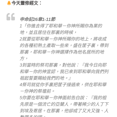
今天靈修經文：
申命記26章1-11節
1「你進去得了耶和華－你神所賜你為業的
地，並且居住在那裏的時候，
2就要從耶和華－你神所賜你的地上，將收成
的各種初熟土產取一些來，盛在筐子裏，帶到
那裏，耶和華－你神選擇作為他名居所的地
方，
3到當時的祭司那裏，對他說：『我今日向耶
和華－你的神宣認，我已來到耶和華向我們列
祖起誓要賜給我們的地。』
4祭司就從你手裏把筐子接過來，供在耶和華
－你神的祭壇前。
5你要在耶和華－你神面前告白說：『我的祖
先原是一個流亡的亞蘭人，帶著稀少的人丁下
到埃及寄居。在那裏，他卻成了又大又強、人