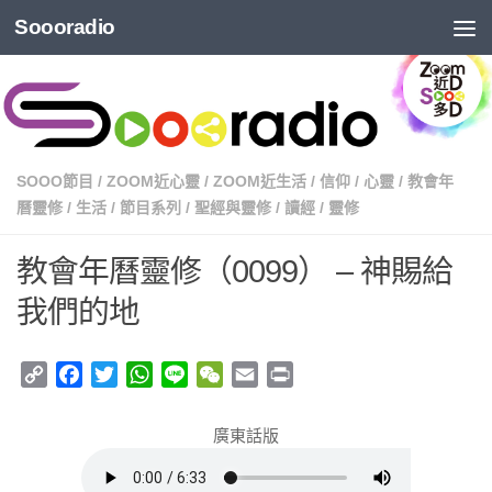
Soooradio
SOOO節目
/
ZOOM近心靈
/
ZOOM近生活
/
信仰
/
心靈
/
教會年
曆靈修
/
生活
/
節目系列
/
聖經與靈修
/
讀經
/
靈修
教會年曆靈修（0099） – 神賜給
我們的地
Copy
Facebook
Twitter
WhatsApp
Line
WeChat
Email
Print
Link
廣東話版