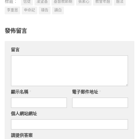
標籤：
信徒
凌望基
基督教節期
張素心
教會年曆
曆法
李重恩
申命記
禱告
讀白
發佈留言
留言
顯示名稱
*
電子郵件地址
*
個人網站網址
請提供答案