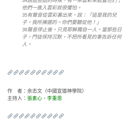
34說這些話的時候，有一朵雲彩來遮蓋他們；
他們一進入雲彩就很懼怕。
35有聲音從雲彩裏出來，說：「這是我的兒
子，我所揀選的。你們要聽從他！」
36聲音停止後，只見耶穌獨自一人。當那些日
子，門徒保持沉默，不把所看見的事告訴任何
人。
作 者：余志文（中國宣道神學院）
主持人：
張素心
、
李重恩