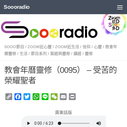
Soooradio
SOOO節目
/
ZOOM近心靈
/
ZOOM近生活
/
信仰
/
心靈
/
教會年
曆靈修
/
生活
/
節目系列
/
聖經與靈修
/
讀經
/
靈修
教會年曆靈修（0095） – 受苦的
榮耀聖者
Copy
Facebook
Twitter
WhatsApp
Line
WeChat
Email
Print
Link
廣東話版