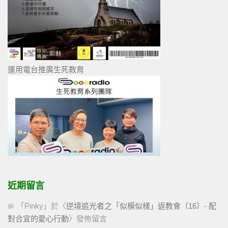
運用電台推廣生死教育
近期留言
「
Pinky
」於〈
逆境追光者之「似模似樣」返教會（16）- 配
對合宜的愛心行動
〉發佈留言