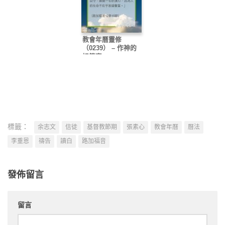
教會年曆靈修
（0239） – 作神的
好管家
標籤：
余志文
信徒
基督教節期
張素心
教會年曆
曆法
李重恩
禱告
讀白
路加福音
發佈留言
留言