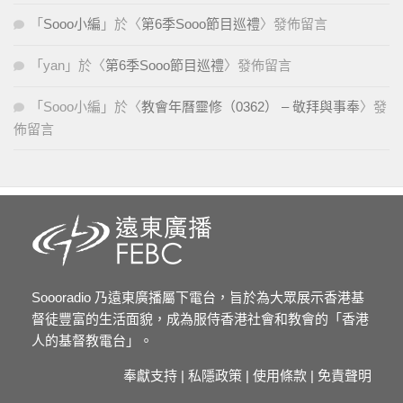
「
Sooo小編
」於〈
第6季Sooo節目巡禮
〉發佈留言
「
yan
」於〈
第6季Sooo節目巡禮
〉發佈留言
「
Sooo小編
」於〈
教會年曆靈修（0362） – 敬拜與事奉
〉發
佈留言
Soooradio 乃遠東廣播屬下電台，旨於為大眾展示香港基
督徒豐富的生活面貌，成為服侍香港社會和教會的「香港
人的基督教電台」。
奉獻支持
|
私隱政策
|
使用條款
|
免責聲明