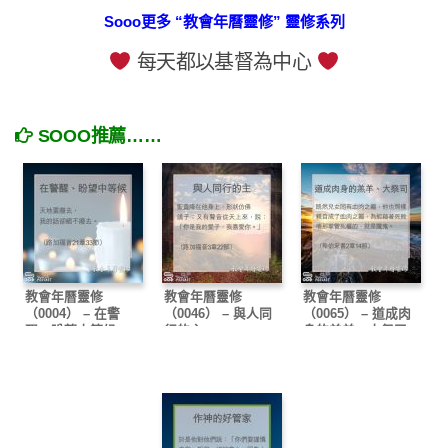
Sooo更多 “教會年曆靈修” 靈修系列
每天都以基督為中心
SOOO推薦……
教會年曆靈修
教會年曆靈修
教會年曆靈修
（0004） – 在警
（0046） – 與人同
（0065） – 道成肉
醒、盼望中等候
行的主
身的羔羊、大祭司