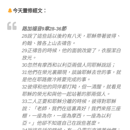
今天靈修經文：
路加福音9章28-36節
28說了這些話以後約有八天，耶穌帶著彼得、
約翰、雅各上山去禱告。
29正禱告的時候，他的面貌改變了，衣服潔白
放光。
30忽然有摩西和以利亞兩個人同耶穌說話；
31他們在榮光裏顯現，談論耶穌去世的事，就
是他在耶路撒冷將要完成的事。
32彼得和他的同伴都打盹，但一清醒，就看見
耶穌的榮光和與他一起站著的那兩個人。
33二人正要和耶穌分離的時候，彼得對耶穌
說：「老師，我們在這裏真好！我們來搭三座
棚，一座為你，一座為摩西，一座為以利
亞。」他卻不知道自己在說些甚麼。