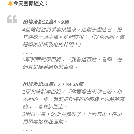
今天靈修經文：
出埃及記32章4、9節
4亞倫從他們手裏接過來，用模子塑造它，把
它鑄成一頭牛犢。他們就說：「以色列啊，這
是領你出埃及地的神明！」
……
9耶和華對摩西說：「我看這百姓，看哪，他
們真是硬著頸項的百姓。
出埃及記34章1-2、29-35節
1耶和華對摩西說：「你要鑿出兩塊石版，和
先前的一樣；我要把你摔碎的那版上先前所寫
的字，寫在這版上。
2明日早晨，你要預備好了，上西奈山，在山
頂那裏站在我面前。
……