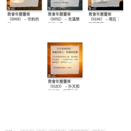
教會年曆靈修
教會年曆靈修
教會年曆靈修
（0008） – 守約的
（0092） – 充滿榮
（0106） – 現在：
神
光的上帝
丟棄萬事
教會年曆靈修
（0183） – 升天和
神的話、聖靈的能
力、祝福與差遣