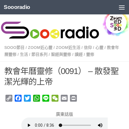
Soooradio
SOOO節目
/
ZOOM近心靈
/
ZOOM近生活
/
信仰
/
心靈
/
教會年
曆靈修
/
生活
/
節目系列
/
聖經與靈修
/
讀經
/
靈修
教會年曆靈修（0091） – 散發聖
潔光輝的上帝
Copy
Facebook
Twitter
WhatsApp
Line
WeChat
Email
Print
Link
廣東話版