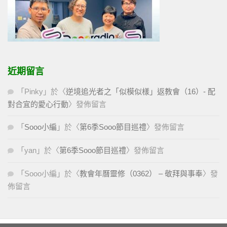
近期留言
「
Pinky
」於〈
逆境追光者之「似模似樣」返教會（16）- 配
對合宜的愛心行動
〉發佈留言
「
Sooo小編
」於〈
第6季Sooo節目巡禮
〉發佈留言
「
yan
」於〈
第6季Sooo節目巡禮
〉發佈留言
「
Sooo小編
」於〈
教會年曆靈修（0362） – 敬拜與事奉
〉發
佈留言