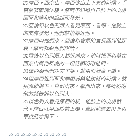
29摩西下西奈山。摩西從山上下來的時候，手
裏拿著兩塊法版。摩西不知道自己臉上的皮膚
因耶和華和他說話而發光。
30亞倫和以色列眾人看見摩西，看哪，他臉上
的皮膚發光，他們就怕靠近他。
31摩西叫他們來，亞倫和會眾的官長回到他那
裏，摩西就跟他們說話。
32隨後以色列眾人都近前來，他就把耶和華在
西奈山與他所說的一切話都吩咐他們。
33摩西跟他們說完了話，就用面紗蒙上臉。
34但摩西進到耶和華面前與他說話的時候，就
把面紗揭下，直到出來。摩西出來，將所吩咐
他的話告訴以色列人。
35以色列人看見摩西的臉，他臉上的皮膚發
光。摩西就用面紗蒙上臉，直到他進去與耶和
華說話才揭下。