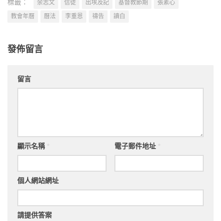
標籤：
余志文
信徒
出埃及記
基督教節期
張素心
教會年曆
曆法
李重恩
禱告
讀白
發佈留言
留言
顯示名稱
*
電子郵件地址
*
個人網站網址
請提供答案