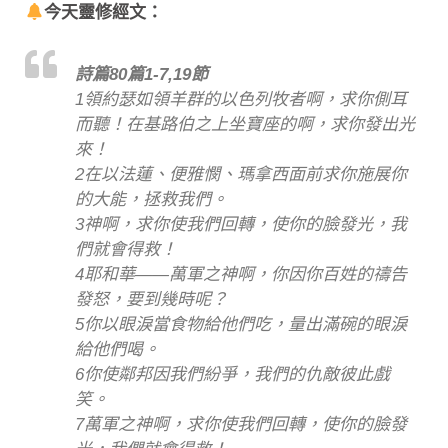
今天靈修經文：
詩篇80篇1-7,19節
1領約瑟如領羊群的以色列牧者啊，求你側耳
而聽！在基路伯之上坐寶座的啊，求你發出光
來！
2在以法蓮、便雅憫、瑪拿西面前求你施展你
的大能，拯救我們。
3神啊，求你使我們回轉，使你的臉發光，我
們就會得救！
4耶和華——萬軍之神啊，你因你百姓的禱告
發怒，要到幾時呢？
5你以眼淚當食物給他們吃，量出滿碗的眼淚
給他們喝。
6你使鄰邦因我們紛爭，我們的仇敵彼此戲
笑。
7萬軍之神啊，求你使我們回轉，使你的臉發