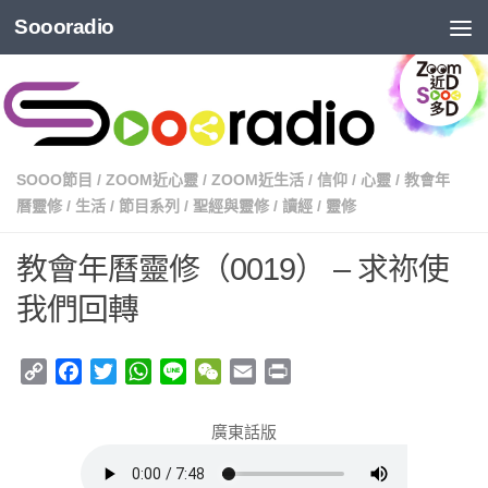
Soooradio
SOOO節目
/
ZOOM近心靈
/
ZOOM近生活
/
信仰
/
心靈
/
教會年
曆靈修
/
生活
/
節目系列
/
聖經與靈修
/
讀經
/
靈修
教會年曆靈修（0019） – 求祢使
我們回轉
Copy
Facebook
Twitter
WhatsApp
Line
WeChat
Email
Print
Link
廣東話版