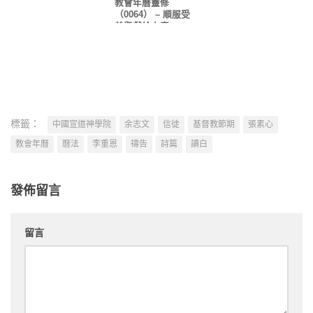
教會年曆靈修
（0064） – 順服受
差與獻給上帝
標籤：
中國宣道神學院
余志文
信徒
基督教節期
張素心
教會年曆
曆法
李重恩
禱告
詩篇
讀白
發佈留言
留言