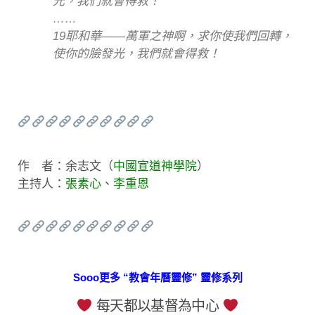
光，我們就會得救！
……
19耶和華——萬軍之神啊，求你使我們回轉，
使你的臉發光，我們就會得救！
作 者：余志文（
中國宣道神學院
）
主持人：
張素心
、
李重恩
Sooo更多 “教會年曆靈修” 靈修系列
每天都以基督為中心