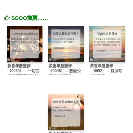
SOOO推薦……
教會年曆靈修
教會年曆靈修
教會年曆靈修
（0030） – 一切受
（0048） – 慈愛公
（0052） – 有血有
造物都要讚美的神
義能並存嗎？
肉的禱告