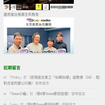
運用電台推廣生死教育
近期留言
「
Pinky
」於〈
逆境追光者之「似模似樣」返教會（16）- 配
對合宜的愛心行動
〉發佈留言
「
Sooo小編
」於〈
第6季Sooo節目巡禮
〉發佈留言
「
yan
」於〈
第6季Sooo節目巡禮
〉發佈留言