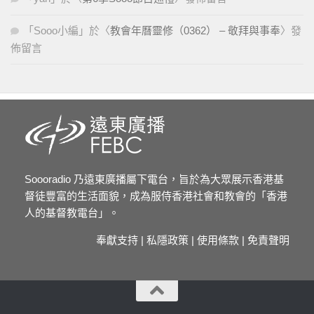
「
Sooo小編
」於〈
教會年曆靈修（0362） – 敬拜與事奉
〉發
佈留言
Soooradio 乃遠東廣播屬下電台，旨於為大眾展示香港基
督徒豐富的生活面貌，成為服侍香港社會和教會的「香港
人的基督教電台」。
奉獻支持
|
私隱政策
|
使用條款
|
免責聲明