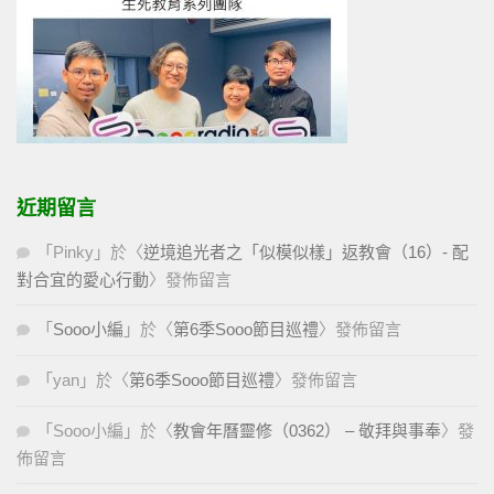
近期留言
「
Pinky
」於〈
逆境追光者之「似模似樣」返教會（16）- 配
對合宜的愛心行動
〉發佈留言
「
Sooo小編
」於〈
第6季Sooo節目巡禮
〉發佈留言
「
yan
」於〈
第6季Sooo節目巡禮
〉發佈留言
「
Sooo小編
」於〈
教會年曆靈修（0362） – 敬拜與事奉
〉發
佈留言