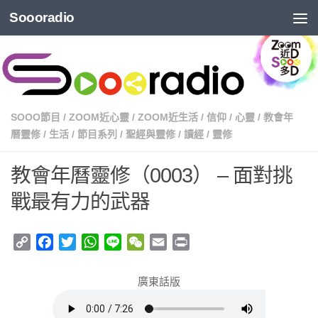
Soooradio
SOOO節目
/
ZOOM近心靈
/
ZOOM近生活
/
信仰
/
心靈
/
教會年
曆靈修
/
生活
/
節目系列
/
聖經與靈修
/
讀經
/
靈修
教會年曆靈修（0003） – 面對挑
戰最有力的武器
Copy
Facebook
Twitter
WhatsApp
Line
WeChat
Email
Print
Link
廣東話版