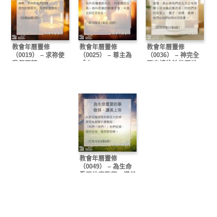
教會年曆靈修
教會年曆靈修
教會年曆靈修
（0019） – 求祢使
（0025） – 尊主為
（0036） – 神完全
我們回轉
「大」
再次接納祂的百姓
教會年曆靈修
（0049） – 為生命
重要的事敬拜、讚美
上帝