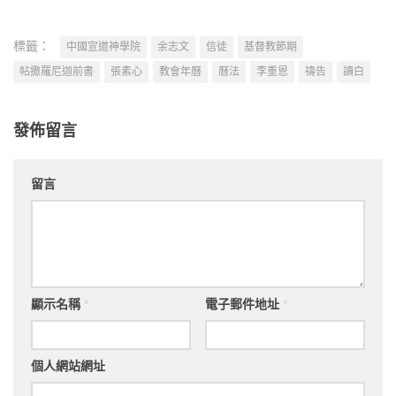
標籤：
中國宣道神學院
余志文
信徒
基督教節期
帖撒羅尼迦前書
張素心
教會年曆
曆法
李重恩
禱告
讀白
發佈留言
留言
顯示名稱
*
電子郵件地址
*
個人網站網址