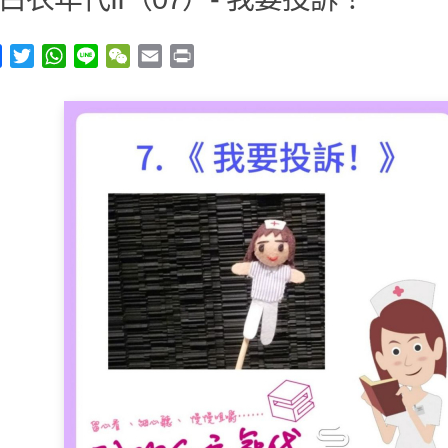
y
Facebook
Twitter
WhatsApp
Line
WeChat
Email
Print