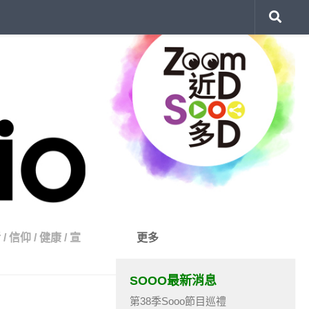
活
/
信仰
/
健康
/
宣
更多
SOOO最新消息
第38季Sooo節目巡禮