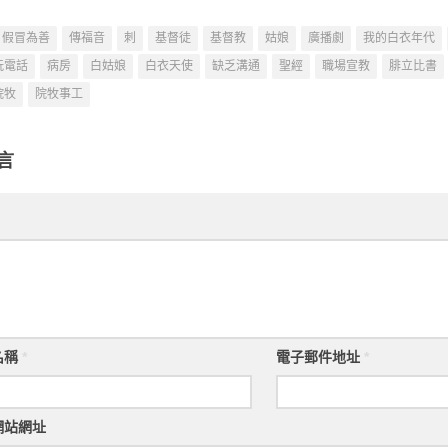
假冒為善
傳福音
刺
基督徒
基督教
姑娘
廣播劇
我的白衣年代
玩電話
病房
白姑娘
白衣天使
缺乏溝通
聖經
職場宣教
腓立比書
院牧
院牧事工
言
名稱
*
電子郵件地址
*
網站網址