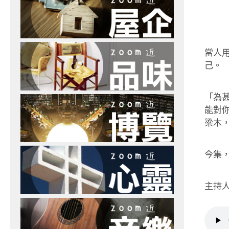
當人
己。
「為
能對
梁木，
今集
主持人