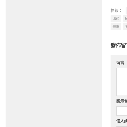
標籤：
溝通
醫院
發佈留
留言
顯示
個人