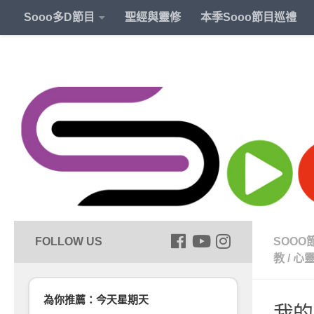
Sooo多D節目
聖經與靈修
本季Sooo節目巡禮
SOOO
教
/
心
為你推薦：今天星期天
我的