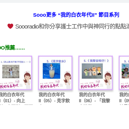
Sooo更多 “我的白衣年代II” 節目系列
Soooradio和你分享護士工作中與神同行的點
OO推薦……
我的白衣年代
我的白衣年代
我的白衣年代
我的
II（01）- 向上
II（05）- 見字飲
II（06）- 「我黎
II（
刷，向下刷，不可
水
自啖仔！」
給最
放入……