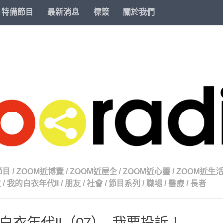
特備節目
最新消息
標簽
關於我們
節目
/
ZOOM近博覽
/
ZOOM近屋企
/
ZOOM近心靈
/
ZOOM近生
靈
/
我的白衣年代II
/
朋友
/
社會
/
節目系列
/
職場
/
醫療
/
長者
白衣年代II（07）- 我要投訴！