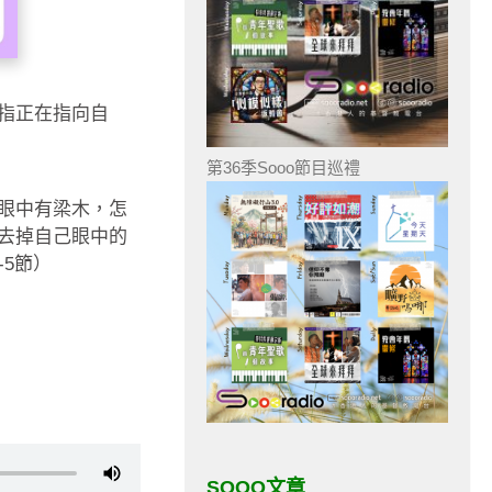
指正在指向自
第36季Sooo節目巡禮
眼中有梁木，怎
去掉自己眼中的
5節）
SOOO文章