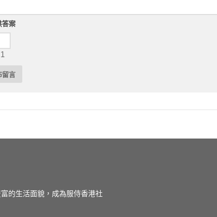
供答案
 1
徒豐富的生活面貌，成為服侍香港社