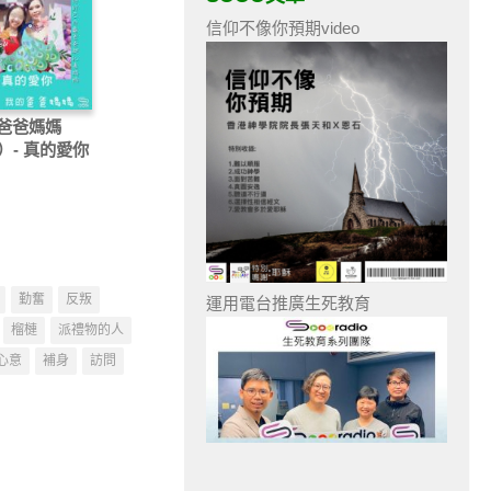
信仰不像你預期video
爸爸媽媽
）- 真的愛你
勤奮
反叛
運用電台推廣生死教育
榴槤
派禮物的人
心意
補身
訪問