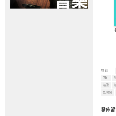
標籤：
同住
溫柔
豆腐佬
發佈留