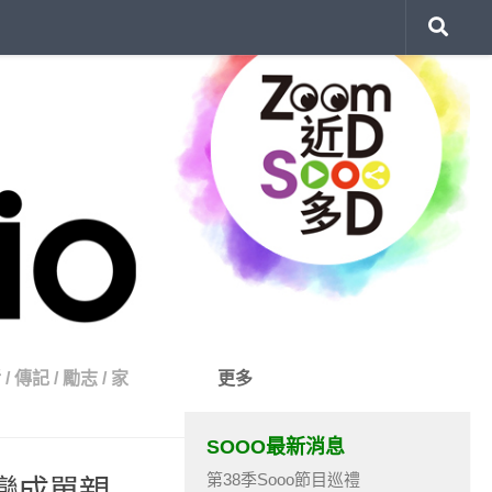
活
/
傳記
/
勵志
/
家
更多
SOOO最新消息
第38季Sooo節目巡禮
變成單親