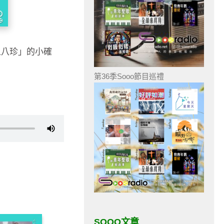
上八珍」的小確
第36季Sooo節目巡禮
SOOO文章