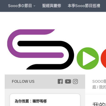
Sooo多D節目
聖經與靈修
本季Sooo節目巡禮
SOOO
庭
/
我
為你推薦：曠野嗎哪
我的