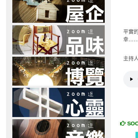
平實
幸…
主持人：
SO