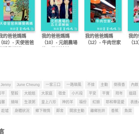
我的爸爸媽媽
我的爸爸媽媽
我的爸爸媽媽
我的
（02）- 天使爸爸
（10）- 元朗農場
（12）- 牛肉世家
（13
與睡覺媽媽
的五兄弟姊妹
Jenny
June Cheung
一家三口
一路順風
不捨
主動
倒夜香
內斂
和平
堅毅
大姐姐
大家庭
宿舍
小片段
平安
平實
拜年
搵錢
溫馨
燒味
生滾粥
皇上八珍
神的羊
福份
紅娘
耶和華是愛
表達
趁墟
身體狀況
鄉下親情
鄰舍
開放主動
離鄉別井
香蕉
魚腐
言