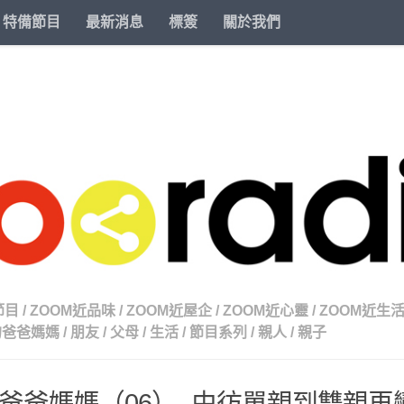
特備節目
最新消息
標簽
關於我們
節目
/
ZOOM近品味
/
ZOOM近屋企
/
ZOOM近心靈
/
ZOOM近生
的爸爸媽媽
/
朋友
/
父母
/
生活
/
節目系列
/
親人
/
親子
爸爸媽媽（06）- 由彷單親到雙親再