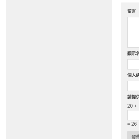
留言
顯示
個人
請提
20 +
= 26