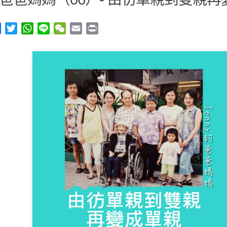
y
Facebook
Twitter
WhatsApp
Line
WeChat
Email
Print