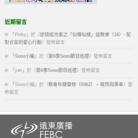
近期留言
「
Pinky
」於〈
逆境追光者之「似模似樣」返教會（16）- 配
對合宜的愛心行動
〉發佈留言
「
Sooo小編
」於〈
第6季Sooo節目巡禮
〉發佈留言
「
yan
」於〈
第6季Sooo節目巡禮
〉發佈留言
「
Sooo小編
」於〈
教會年曆靈修（0362） – 敬拜與事奉
〉發
佈留言