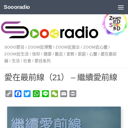
Soooradio
SOOO節目
/
ZOOM近博覽
/
ZOOM近屋企
/
ZOOM近心靈
/
ZOOM近生活
/
信仰
/
健康
/
勵志
/
宣教
/
家庭
/
心靈
/
愛在最前
線
/
生活
/
社會
/
節目系列
愛在最前線（21） – 繼續愛前線
Copy
Facebook
Twitter
WhatsApp
Line
WeChat
Email
Print
Link