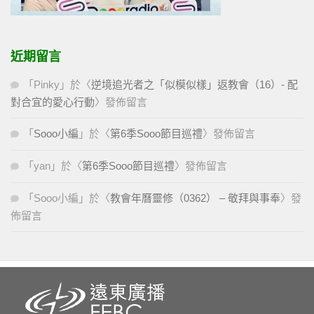
近期留言
「
Pinky
」於〈
逆境追光者之「似模似樣」返教會（16）- 配
對合宜的愛心行動
〉發佈留言
「
Sooo小編
」於〈
第6季Sooo節目巡禮
〉發佈留言
「
yan
」於〈
第6季Sooo節目巡禮
〉發佈留言
「
Sooo小編
」於〈
教會年曆靈修（0362） – 敬拜與事奉
〉發
佈留言