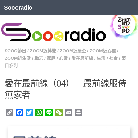
Soooradio
SOOO節目
/
ZOOM近博覽
/
ZOOM近屋企
/
ZOOM近心靈
/
ZOOM近生活
/
勵志
/
家庭
/
心靈
/
愛在最前線
/
生活
/
社會
/
節
目系列
愛在最前線（04） – 最前線服侍
無家者
Copy
Facebook
Twitter
WhatsApp
Line
WeChat
Email
Print
Link