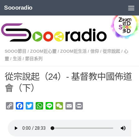
Soooradio
SOOO節目
/
ZOOM近心靈
/
ZOOM近生活
/
信仰
/
從宗說起
/
心
靈
/
生活
/
節目系列
從宗說起（24）- 基督教中國佈道
會（下）
Copy
Facebook
Twitter
WhatsApp
Line
WeChat
Email
Print
Link