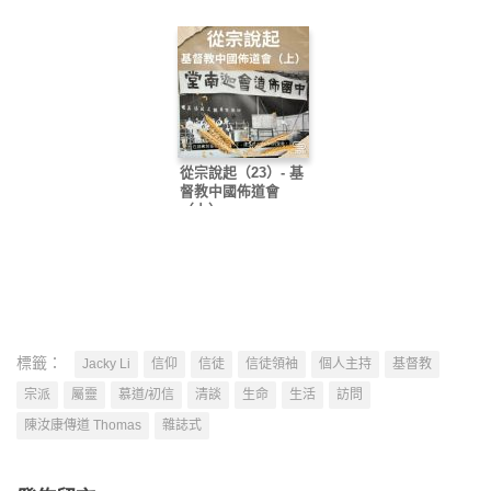
從宗說起（23）- 基
督教中國佈道會
（上）
標籤：
Jacky Li
信仰
信徒
信徒領袖
個人主持
基督教
宗派
屬靈
慕道/初信
清談
生命
生活
訪問
陳汝康傳道 Thomas
雜誌式