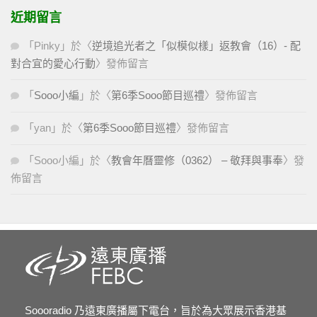
近期留言
「
Pinky
」於〈
逆境追光者之「似模似樣」返教會（16）- 配
對合宜的愛心行動
〉發佈留言
「
Sooo小編
」於〈
第6季Sooo節目巡禮
〉發佈留言
「
yan
」於〈
第6季Sooo節目巡禮
〉發佈留言
「
Sooo小編
」於〈
教會年曆靈修（0362） – 敬拜與事奉
〉發
佈留言
Soooradio 乃遠東廣播屬下電台，旨於為大眾展示香港基