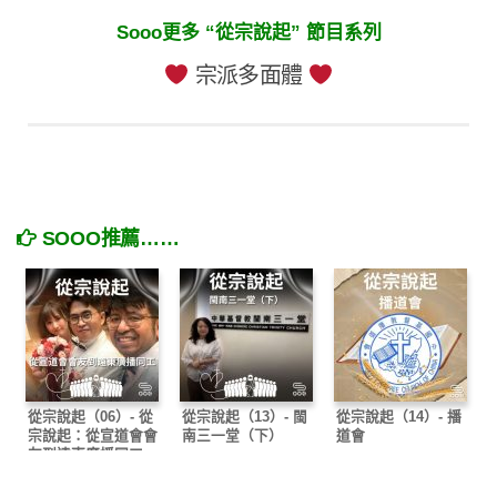
Sooo更多 “從宗說起” 節目系列
宗派多面體
SOOO推薦……
從宗說起（06）- 從
從宗說起（13）- 閩
從宗說起（14）- 播
宗說起：從宣道會會
南三一堂（下）
道會
友到遠東廣播同工