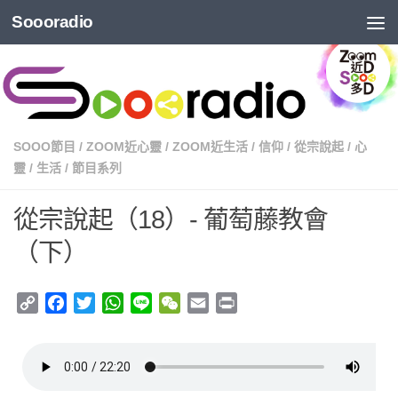
Soooradio
SOOO節目
/
ZOOM近心靈
/
ZOOM近生活
/
信仰
/
從宗說起
/
心
靈
/
生活
/
節目系列
從宗說起（18）- 葡萄藤教會
（下）
Copy
Facebook
Twitter
WhatsApp
Line
WeChat
Email
Print
Link