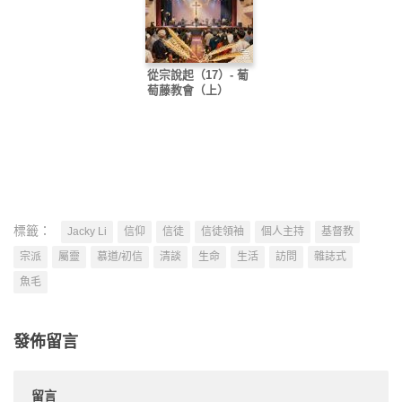
從宗說起（17）- 葡
萄藤教會（上）
標籤：
Jacky Li
信仰
信徒
信徒領袖
個人主持
基督教
宗派
屬靈
慕道/初信
清談
生命
生活
訪問
雜誌式
魚毛
發佈留言
留言