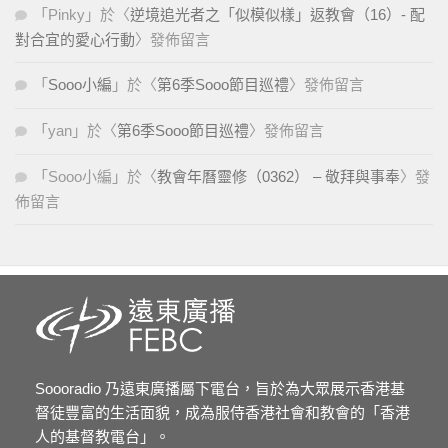
「
Pinky
」於〈
逆境追光者之「似模似樣」返教會（16）- 配
對合宜的愛心行動
〉發佈留言
「
Sooo小編
」於〈
第6季Sooo節目巡禮
〉發佈留言
「
yan
」於〈
第6季Sooo節目巡禮
〉發佈留言
「
Sooo小編
」於〈
教會年曆靈修（0362） – 敬拜與事奉
〉發
佈留言
Soooradio 乃遠東廣播屬下電台，旨於為大眾展示香港基
督徒豐富的生活面貌，成為服侍香港社會和教會的「香港
人的基督教電台」。