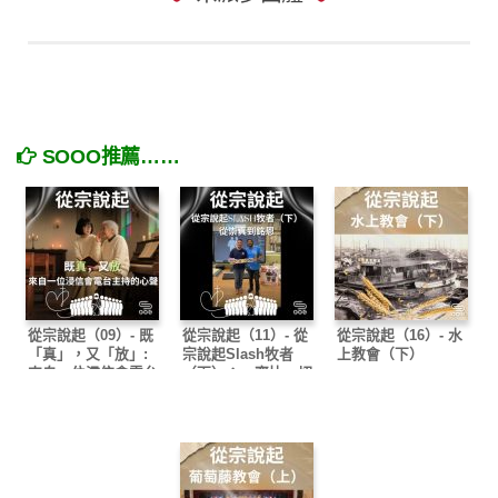
SOOO推薦……
從宗說起（09）- 既
從宗說起（11）- 從
從宗說起（16）- 水
「真」，又「放」:
宗說起Slash牧者
上教會（下）
來自一位浸信會電台
（下）：一齊比一切
主持的心聲
重要！