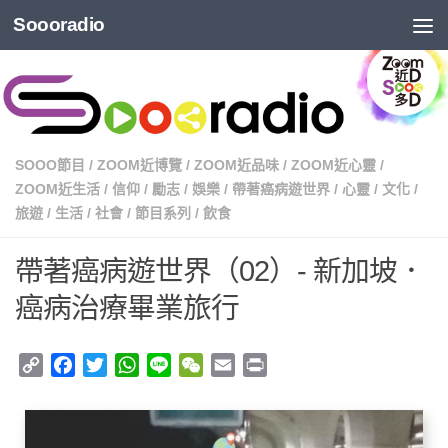
Soooradio
SOOO節目
/
ZOOM近博覽
/
ZOOM近品味
/
ZOOM近心靈
/
ZOOM近生活
/
信仰
/
勵志
/
娛樂
/
帶著癌病遊世界
/
心靈
/
文化
/
旅遊
/
生活
/
社會
/
節目系列
/
飲食
帶著癌病遊世界（02）- 新加坡．
癌病治療畢業旅行
Copy
Facebook
Twitter
WhatsApp
Line
WeChat
Email
Print
Link