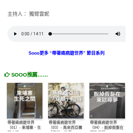
主持人： 獨臂雲妮
Sooo更多 “帶著癌病遊世界” 節目系列
SOOO推薦……
帶著癌病遊世界
帶著癌病遊世界
帶著癌病遊世界
（01）- 柬埔寨．生
（03）- 馬來西亞團
（04）- 脫掉假髮在
死之間
「穿崩」陰霾
東歐尋夢