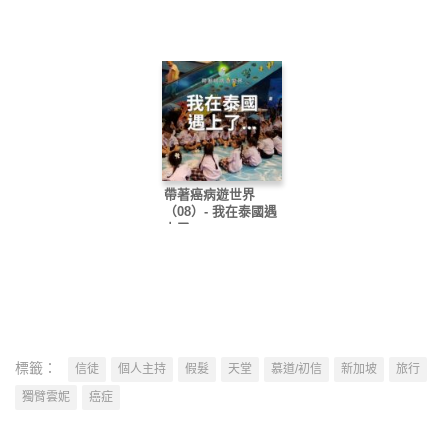
帶著癌病遊世界
（08）- 我在泰國遇
上了……
標籤：
信徒
個人主持
假髮
天堂
慕道/初信
新加坡
旅行
獨臂雲妮
癌症