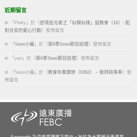
近期留言
「
Pinky
」於〈
逆境追光者之「似模似樣」返教會（16）- 配
對合宜的愛心行動
〉發佈留言
「
Sooo小編
」於〈
第6季Sooo節目巡禮
〉發佈留言
「
yan
」於〈
第6季Sooo節目巡禮
〉發佈留言
「
Sooo小編
」於〈
教會年曆靈修（0362） – 敬拜與事奉
〉發
佈留言
Soooradio 乃遠東廣播屬下電台，旨於為大眾展示香港基