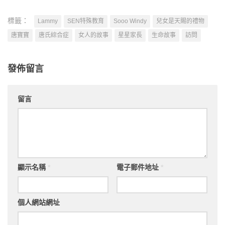
標籤：
Lammy
SEN特殊教育
Sooo Windy
兒女是天賜的禮物
唐寶寶
唐氏綜合症
女人的故事
星星家長
生命故事
訪問
發佈留言
留言
顯示名稱
*
電子郵件地址
*
個人網站網址