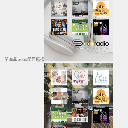
第38季Sooo節目巡禮