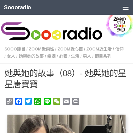
Soooradio
SOOO節目
/
ZOOM近兩性
/
ZOOM近心靈
/
ZOOM近生活
/
信仰
/
女人
/
她與她的故事
/
婚姻
/
心靈
/
生活
/
男人
/
節目系列
她與她的故事（08）- 她與她的星
星唐寶寶
Copy
Facebook
Twitter
WhatsApp
Line
WeChat
Email
Print
Link