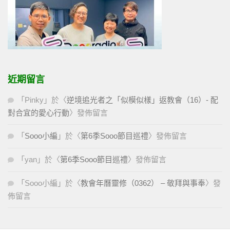
近期留言
「
Pinky
」於〈
逆境追光者之「似模似樣」返教會（16）- 配
對合宜的愛心行動
〉發佈留言
「
Sooo小編
」於〈
第6季Sooo節目巡禮
〉發佈留言
「
yan
」於〈
第6季Sooo節目巡禮
〉發佈留言
「
Sooo小編
」於〈
教會年曆靈修（0362） – 敬拜與事奉
〉發
佈留言