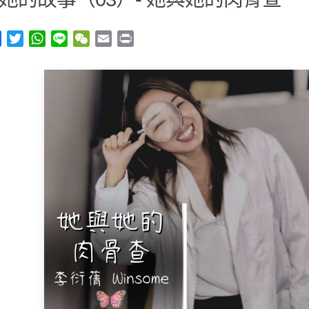
y
Facebook
Twitter
WhatsApp
Line
WeChat
Email
Print