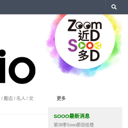
活
/
勵志
/
名人
/
女
更多
SOOO最新消息
第38季Sooo節目巡禮