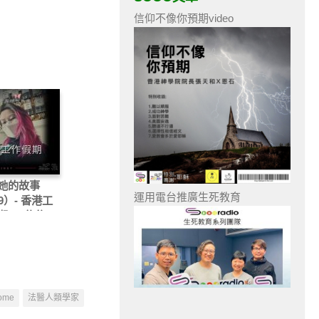
信仰不像你預期video
她的故事
運用電台推廣生死教育
09）- 香港工
期 — 依依
ome
法醫人類學家