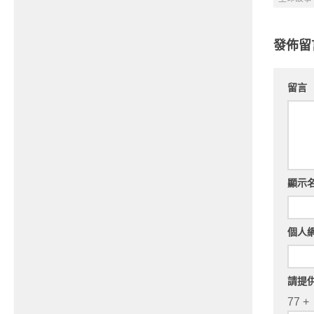
發佈留
留言
顯示
個人
請提
77 +