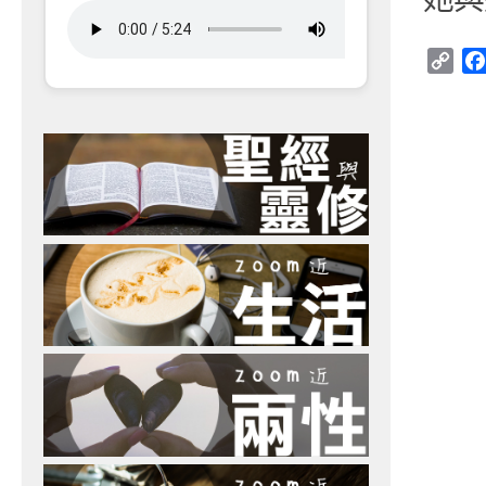
Cop
Link