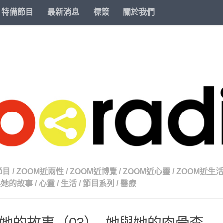
特備節目
最新消息
標簽
關於我們
節目
/
ZOOM近兩性
/
ZOOM近博覽
/
ZOOM近心靈
/
ZOOM近生
與她的故事
/
心靈
/
生活
/
節目系列
/
醫療
她的故事（03）- 她與她的肉骨查