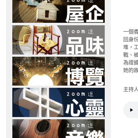
一個香
回身
堆，
戰、
為證
她的
主持人：