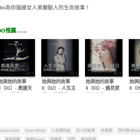
radio為你描繪女人美麗動人的生命故事！
OO推薦……
她與她的故事
她與她的故事
她與她的故事
她與
II（01）- 奧運天
II（02）- 人生主
II（03）- 遇見更
II（
使 — 黃曉盈
播 — 鄭萃雯
好的自己 —
作假
Angel
Karen
Ashia x 廖嘉敏
bone room
Sooo Windy
人生勝利組
女人的故事
存骨房
李衍蒨 Wins
真相發聲
美劇Bones
肉骨查
訪問
骨中密碼