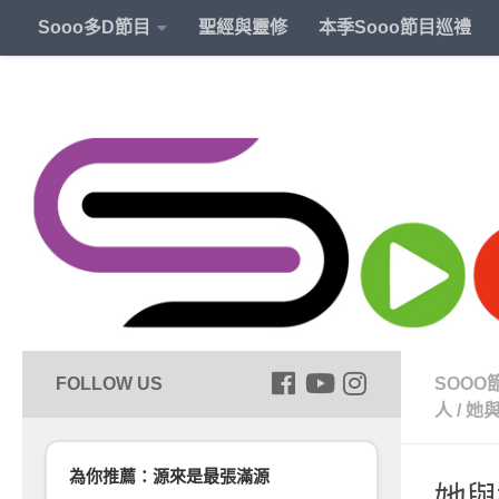
Sooo多D節目
聖經與靈修
本季Sooo節目巡禮
SOOO
人
/
她
為你推薦：源來是最張滿源
她與