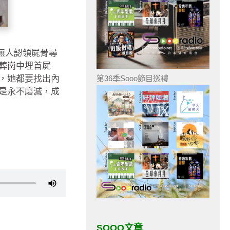
無人認領屍骨尋
葬崗中埋首屍
，她都要找出內
第36季Sooo節目巡禮
是永不磨滅，成
SOOO文章