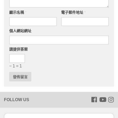
顯示名稱
*
電子郵件地址
*
個人網站網址
請提供答案
− 1 = 1