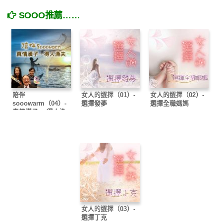
SOOO推薦……
陪伴
女人的選擇（01）-
女人的選擇（02）-
sooowarm（04）-
選擇發夢
選擇全職媽媽
真情漢子 ．得人漁
夫
女人的選擇（03）-
選擇丁克