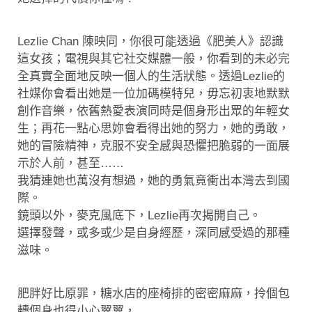
Lezlie Chan 陳映同，你很可能透過《肥美人》認識
這女孩；電視與其它社交媒體一般，你看到的未必完
全真實全面地反映一個人的生活狀態。透過Lezlie的
社媒你會看出她是一位加碼模特兒，毋忘初衷地默默
創作音樂，依舊熱愛表演同時是個身形出眾的年輕女
生；再花一點心思妳會看得出她的努力，她的勇敢，
她的冒險精神，克服不安全感與恐懼把脆弱的一面展
示於人前，甚至……
我猜連她也萬沒有想過，她的勇氣竟衝出本灣去到國
際。
鏡頭以外，麥克風底下，Lezlie再次揭開自己。
選擇發聲，或多或少是自身經歷，深同感受過的那種
滋味。
肥胖好比原罪，糖水店的座椅排的密密麻麻，拎個包
轉個身也得小心翼翼，