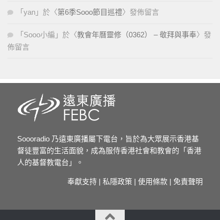
「
yan
」於〈
第6季Sooo節目巡禮
〉發佈留言
「
Sooo小編
」於〈
教會年曆靈修（0362） – 敬拜與事奉
〉發
佈留言
Soooradio 乃遠東廣播屬下電台，旨於為大眾展示香港基
督徒豐富的生活面貌，成為服侍香港社會和教會的「香港
人的基督教電台」。
奉獻支持
|
私隱政策
|
使用條款
|
免責聲明