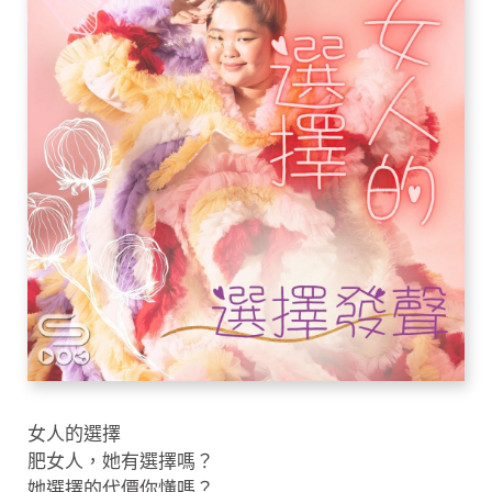
女人的選擇
肥女人，她有選擇嗎？
她選擇的代價你懂嗎？