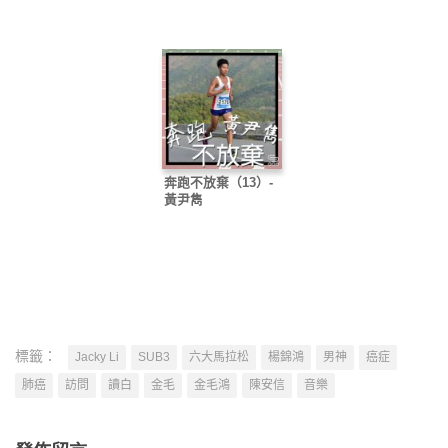
奔跑不放棄（13）-
黃尹雋
標籤：
Jacky Li
SUB3
六大馬拉松
楊錦鴻
男神
癌症
肺癌
訪問
讀白
金毛
金毛鴻
陳安信
音樂