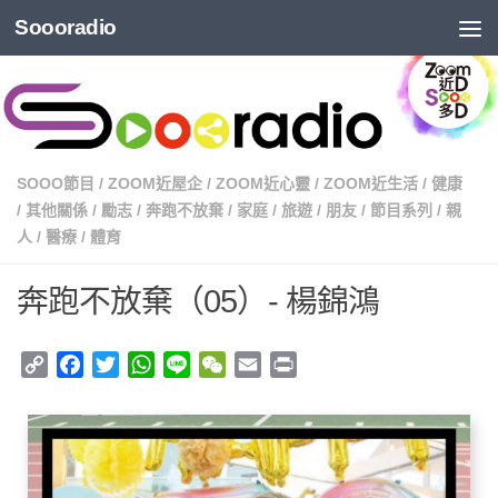
Soooradio
SOOO節目
/
ZOOM近屋企
/
ZOOM近心靈
/
ZOOM近生活
/
健康
/
其他關係
/
勵志
/
奔跑不放棄
/
家庭
/
旅遊
/
朋友
/
節目系列
/
親
人
/
醫療
/
體育
奔跑不放棄（05）- 楊錦鴻
Copy
Facebook
Twitter
WhatsApp
Line
WeChat
Email
Print
Link