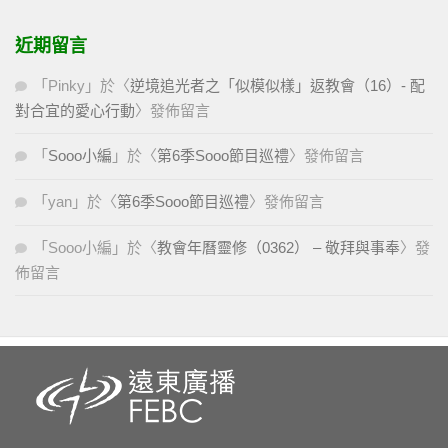
近期留言
「
Pinky
」於〈
逆境追光者之「似模似樣」返教會（16）- 配
對合宜的愛心行動
〉發佈留言
「
Sooo小編
」於〈
第6季Sooo節目巡禮
〉發佈留言
「
yan
」於〈
第6季Sooo節目巡禮
〉發佈留言
「
Sooo小編
」於〈
教會年曆靈修（0362） – 敬拜與事奉
〉發
佈留言