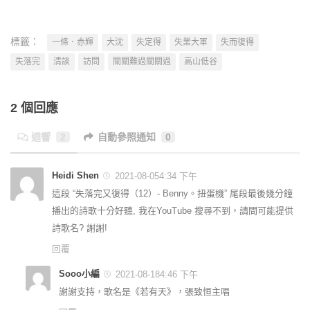
標籤：
一條．赤輝
大沈
失定得
失業大軍
失而復得
失落完
清談
訪問
關關難過關關過
高山低谷
2 個回應
迴響
2
自動參照通知
0
Heidi Shen
2021-08-054:34 下午
這段 “失落完又復得（12）- Benny。扭蛋機” 尾段最後幾分鐘
播出的詩歌十分好聽, 我在YouTube 搜尋不到，請問可能提供
詩歌名? 謝謝!
回覆
Sooo小編
2021-08-184:46 下午
謝謝支持，歌名是《若有天》，張致恒主唱