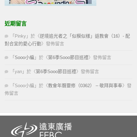
近期留言
「
Pinky
」於〈
逆境追光者之「似模似樣」返教會（16）- 配
對合宜的愛心行動
〉發佈留言
「
Sooo小編
」於〈
第6季Sooo節目巡禮
〉發佈留言
「
yan
」於〈
第6季Sooo節目巡禮
〉發佈留言
「
Sooo小編
」於〈
教會年曆靈修（0362） – 敬拜與事奉
〉發
佈留言