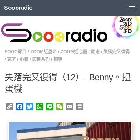
Soooradio
SOOO節目
/
ZOOM近屋企
/
ZOOM近心靈
/
勵志
/
失落完又復得
/
家庭
/
心靈
/
節目系列
/
輔導
失落完又復得（12）- Benny。扭
蛋機
Copy
Facebook
Twitter
WhatsApp
Line
WeChat
Email
Print
Link