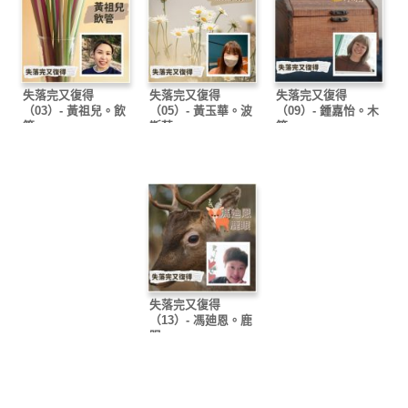
失落完又復得
失落完又復得
失落完又復得
（03）- 黃祖兒。飲
（05）- 黃玉華。波
（09）- 鍾嘉怡。木
管
斯菊
箱
失落完又復得
（13）- 馮廸恩。鹿
眼