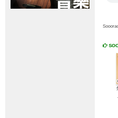
Sooo
SO