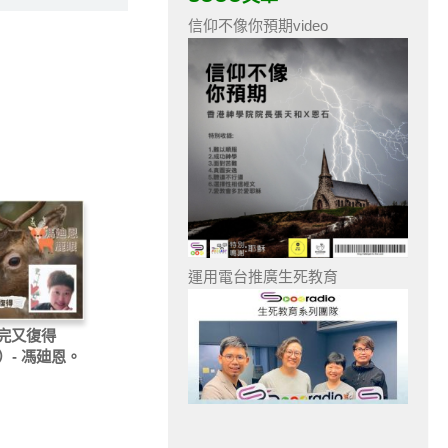
信仰不像你預期video
運用電台推廣生死教育
完又復得
）- 馮廸恩。