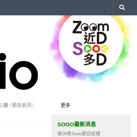
心靈
/
節目系列
/
更多
SOOO最新消息
第38季Sooo節目巡禮