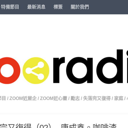
特備節目
最新消息
標簽
關於我們
節目
/
ZOOM近屋企
/
ZOOM近心靈
/
勵志
/
失落完又復得
/
家庭
/
完又復得（02）- 唐成鑫。咖啡渣