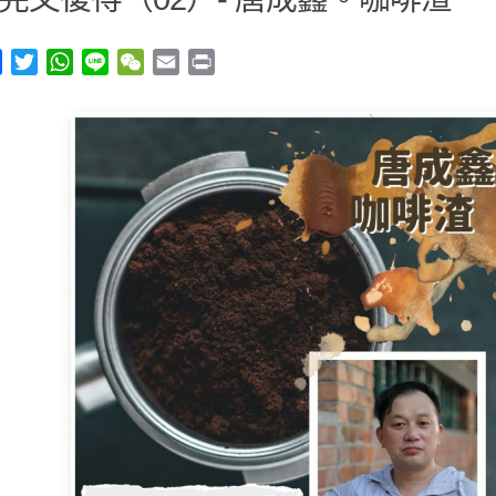
y
Facebook
Twitter
WhatsApp
Line
WeChat
Email
Print