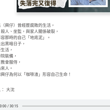
鑫（興仔）曾經歷腐敗的生活，
、殺人、坐監，與家人關係破裂，
形容那時的自己「地底泥」。
走出黑暗日子，
新生活，
學院裝備，
在教會服侍，
過來人。
聽興仔為何以「咖啡渣」形容自己生命！
： 大沈