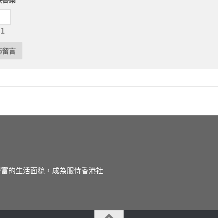
供答案
 1
徒豐富的生活面貌，成為服侍香港社