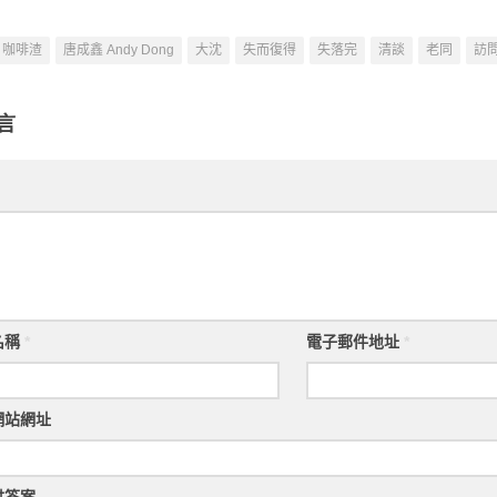
咖啡渣
唐成鑫 Andy Dong
大沈
失而復得
失落完
清談
老同
訪
言
名稱
*
電子郵件地址
*
網站網址