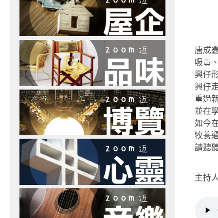
唐成
吸毒
興仔
興仔
重過
並在
如今
牧養
請聽
主持人