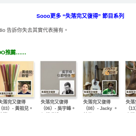
Sooo更多 “失落完又復得” 節目系列
radio 告訴你失去其實代表擁有。
OO推薦……
失落完又復得
失落完又復得
失落完又復得
失落
（03）- 黃祖兒。
（06）- 吳宇峰。
（08）- Jacky 。
（13
飲管
乜都唔係
結他
鹿眼