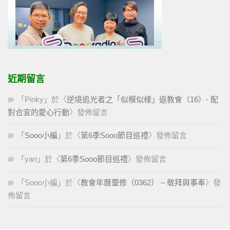
近期留言
「
Pinky
」於〈
逆境追光者之「似模似樣」返教會（16）- 配
對合宜的愛心行動
〉發佈留言
「
Sooo小編
」於〈
第6季Sooo節目巡禮
〉發佈留言
「
yan
」於〈
第6季Sooo節目巡禮
〉發佈留言
「
Sooo小編
」於〈
教會年曆靈修（0362） – 敬拜與事奉
〉發
佈留言