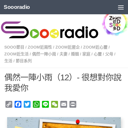
Soooradio
SOOO節目
/
ZOOM近兩性
/
ZOOM近屋企
/
ZOOM近心靈
/
ZOOM近生活
/
偶然一陣小雨
/
夫妻
/
婚姻
/
家庭
/
心靈
/
父母
/
生活
/
節目系列
偶然一陣小雨（12）- 很想對你說
我愛你
Copy
Facebook
Twitter
WhatsApp
Line
WeChat
Email
Print
Link