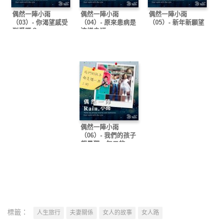
偶然一陣小雨
偶然一陣小雨
偶然一陣小雨
（03）- 你渴望感受
（04）- 原來患病是
（05）- 新年新願望
到愛嗎？
這樣幸福
偶然一陣小雨
（06）- 我們的孩子
都是獨一無二的
標籤：
人生旅行
夫妻關係
女人的故事
女人路