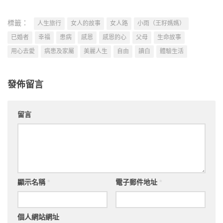
標籤：
人生旅行
女人的故事
女人路
小雨（王籽媽媽）
已婚者
幸福
患病
感恩
感恩的心
父母
生命故事
用心去愛
病患及家屬
美麗人生
自由
讀白
體驗生活
發佈留言
留言
顯示名稱
*
電子郵件地址
*
個人網站網址