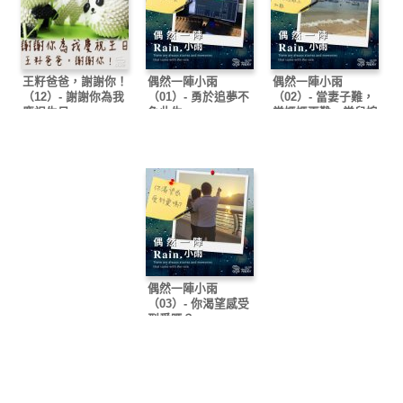
王籽爸爸，謝謝你！
偶然一陣小雨
偶然一陣小雨
（12）- 謝謝你為我
（01）- 勇於追夢不
（02）- 當妻子難，
慶祝生日
負此生
當媽媽更難，當兒媳
難上加難
偶然一陣小雨
（03）- 你渴望感受
到愛嗎？