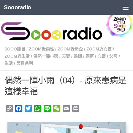
Soooradio
SOOO節目
/
ZOOM近兩性
/
ZOOM近屋企
/
ZOOM近心靈
/
ZOOM近生活
/
偶然一陣小雨
/
夫妻
/
婚姻
/
家庭
/
心靈
/
父母
/
生活
/
節目系列
偶然一陣小雨（04）- 原來患病是
這樣幸福
Copy
Facebook
Twitter
WhatsApp
Line
WeChat
Email
Print
Link