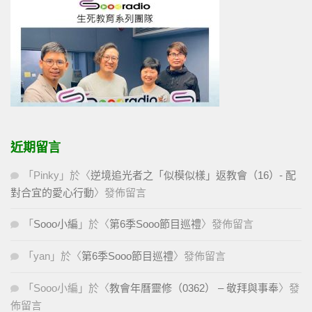
近期留言
「
Pinky
」於〈
逆境追光者之「似模似樣」返教會（16）- 配
對合宜的愛心行動
〉發佈留言
「
Sooo小編
」於〈
第6季Sooo節目巡禮
〉發佈留言
「
yan
」於〈
第6季Sooo節目巡禮
〉發佈留言
「
Sooo小編
」於〈
教會年曆靈修（0362） – 敬拜與事奉
〉發
佈留言