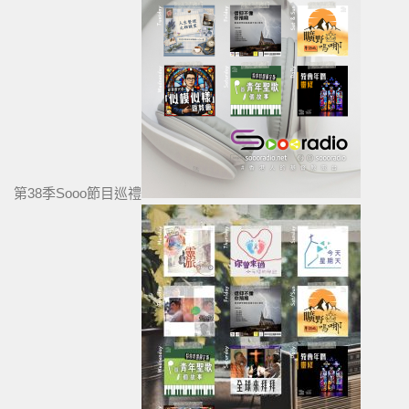
第38季Sooo節目巡禮