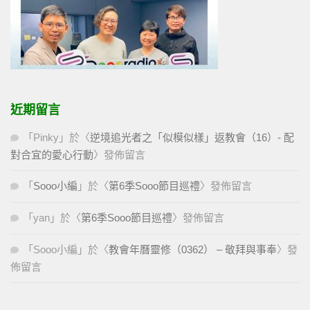
近期留言
「
Pinky
」於〈
逆境追光者之「似模似樣」返教會（16）- 配
對合宜的愛心行動
〉發佈留言
「
Sooo小編
」於〈
第6季Sooo節目巡禮
〉發佈留言
「
yan
」於〈
第6季Sooo節目巡禮
〉發佈留言
「
Sooo小編
」於〈
教會年曆靈修（0362） – 敬拜與事奉
〉發
佈留言