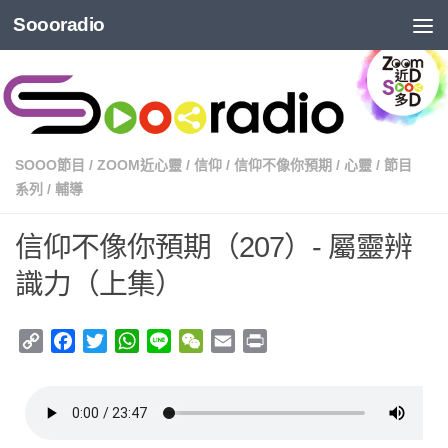
Soooradio
SOOO節目
/
ZOOM近心靈
/
信仰
/
信仰不像你預期
/
心靈
/
節目
系列
/
輔導
信仰不像你預期（207）- 屬靈辨
識力（上集）
Copy
Facebook
Twitter
WhatsApp
Line
WeChat
Email
Print
Link