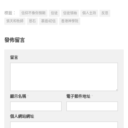
標籤：
信仰不像你預期
信徒
信徒領袖
個人主持
反思
張天和牧師
恩石
慕道/初信
香港神學院
發佈留言
留言
顯示名稱
*
電子郵件地址
*
個人網站網址