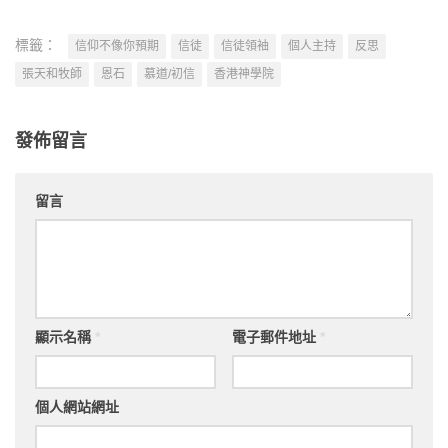
標籤：
信仰不像你預期
信徒
信徒領袖
個人主持
反思
張天和牧師
恩石
慕道/初信
香港神學院
發佈留言
留言
顯示名稱
*
電子郵件地址
*
個人網站網址