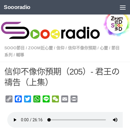
Soooradio
SOOO節目
/
ZOOM近心靈
/
信仰
/
信仰不像你預期
/
心靈
/
節目
系列
/
輔導
信仰不像你預期（205）- 君王の
禱告（上集）
Copy
Facebook
Twitter
WhatsApp
Line
WeChat
Email
Print
Link