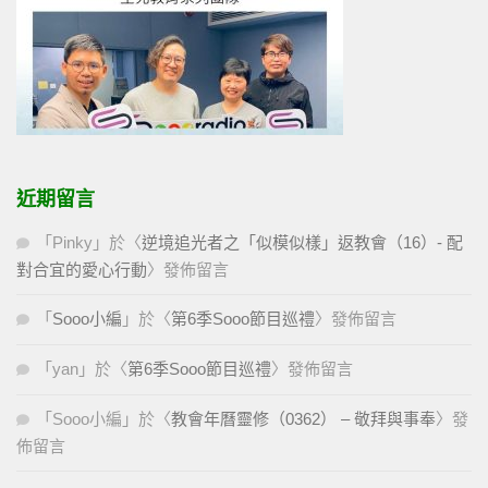
近期留言
「
Pinky
」於〈
逆境追光者之「似模似樣」返教會（16）- 配
對合宜的愛心行動
〉發佈留言
「
Sooo小編
」於〈
第6季Sooo節目巡禮
〉發佈留言
「
yan
」於〈
第6季Sooo節目巡禮
〉發佈留言
「
Sooo小編
」於〈
教會年曆靈修（0362） – 敬拜與事奉
〉發
佈留言