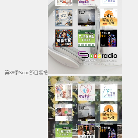
第38季Sooo節目巡禮