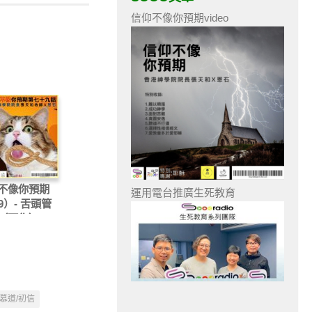
信仰不像你預期video
不像你預期
運用電台推廣生死教育
9）- 舌頭管
（下集）
慕道/初信