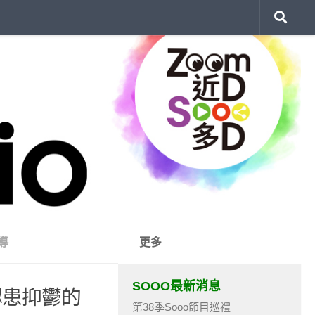
導
更多
SOOO最新消息
認患抑鬱的
第38季Sooo節目巡禮