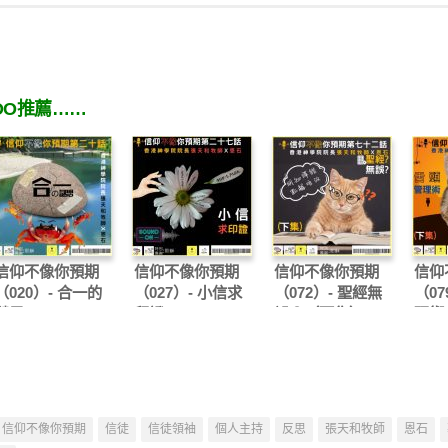
OO推薦……
信仰不像你預期
信仰不像你預期
信仰不像你預期
信仰
（020）- 合一的
（027）- 小信求
（072）- 聖經無
（07
謎思
印證
誤？（下集）
理術
信仰不像你預期
信徒
信徒領袖
個人主持
反思
張天和牧師
恩石