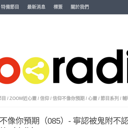
特備節目
最新消息
標簽
關於我們
節目
/
ZOOM近心靈
/
信仰
/
信仰不像你預期
/
心靈
/
節目系列
/
輔
不像你預期（085）- 寧認被鬼附不