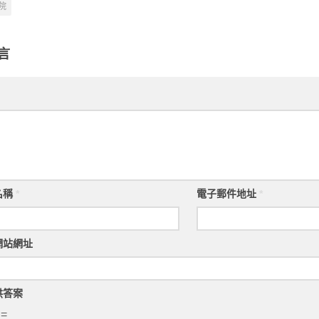
院
言
名稱
*
電子郵件地址
*
網站網址
供答案
 =