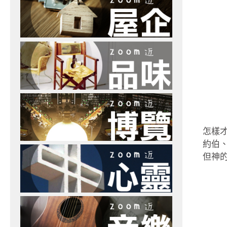
怎樣
約伯
但神