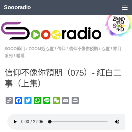
Soooradio
SOOO節目
/
ZOOM近心靈
/
信仰
/
信仰不像你預期
/
心靈
/
節目
系列
/
輔導
信仰不像你預期（075）- 紅白二
事（上集）
Copy
Facebook
Twitter
WhatsApp
Line
WeChat
Email
Print
Link