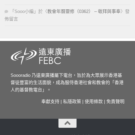
「
Sooo小編
」於〈
教會年曆靈修（0362） – 敬拜與事奉
〉發
佈留言
Soooradio 乃遠東廣播屬下電台，旨於為大眾展示香港基
督徒豐富的生活面貌，成為服侍香港社會和教會的「香港
人的基督教電台」。
奉獻支持
|
私隱政策
|
使用條款
|
免責聲明