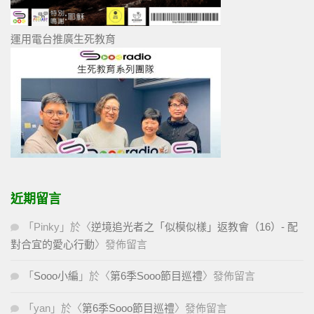
運用電台推廣生死教育
近期留言
「
Pinky
」於〈
逆境追光者之「似模似樣」返教會（16）- 配
對合宜的愛心行動
〉發佈留言
「
Sooo小編
」於〈
第6季Sooo節目巡禮
〉發佈留言
「
yan
」於〈
第6季Sooo節目巡禮
〉發佈留言