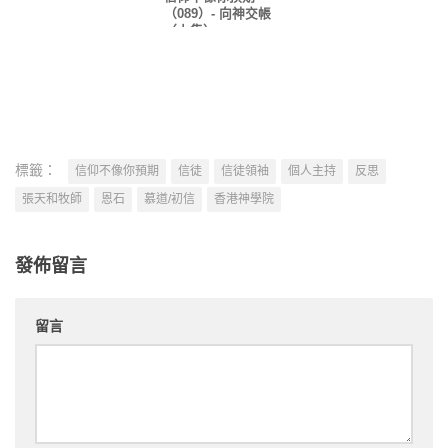
（089）- 向神交帳
（上集）
標籤：
信仰不像你預期
信徒
信徒領袖
個人主持
反思
張天和牧師
恩石
慕道/初信
香港神學院
發佈留言
留言