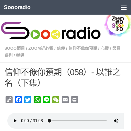
Soooradio
SOOO節目
/
ZOOM近心靈
/
信仰
/
信仰不像你預期
/
心靈
/
節目
系列
/
輔導
信仰不像你預期（058）- 以誰之
名（下集）
Copy
Facebook
Twitter
WhatsApp
Line
WeChat
Email
Print
Link