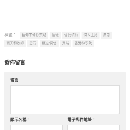
標籤：
信仰不像你預期
信徒
信徒領袖
個人主持
反思
張天和牧師
恩石
慕道/初信
異端
香港神學院
發佈留言
留言
顯示名稱
*
電子郵件地址
*