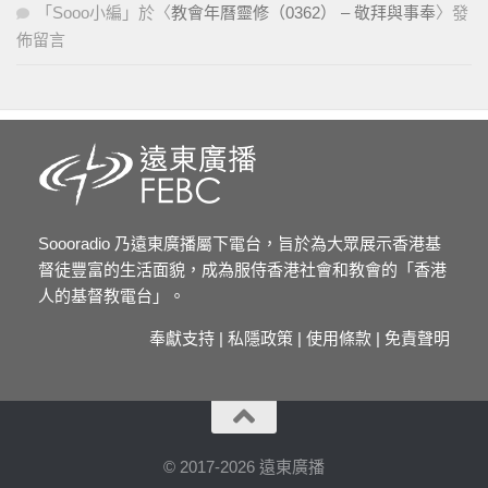
「
Sooo小編
」於〈
教會年曆靈修（0362） – 敬拜與事奉
〉發
佈留言
Soooradio 乃遠東廣播屬下電台，旨於為大眾展示香港基
督徒豐富的生活面貌，成為服侍香港社會和教會的「香港
人的基督教電台」。
奉獻支持
|
私隱政策
|
使用條款
|
免責聲明
© 2017-2026 遠東廣播