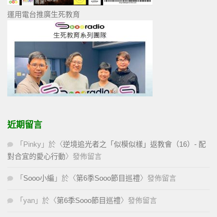
運用電台推廣生死教育
近期留言
「
Pinky
」於〈
逆境追光者之「似模似樣」返教會（16）- 配
對合宜的愛心行動
〉發佈留言
「
Sooo小編
」於〈
第6季Sooo節目巡禮
〉發佈留言
「
yan
」於〈
第6季Sooo節目巡禮
〉發佈留言