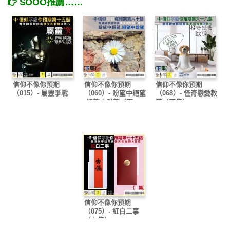
SOOO推薦……
信仰不像你預期
信仰不像你預期
信仰不像你預期
（015）- 屬靈爭戰
（060）- 盼望中絕望
（068）- 怪奇戀愛教
·絕望中盼望（下
導（下集）
集）
信仰不像你預期
（075）- 紅白二事
（上集）