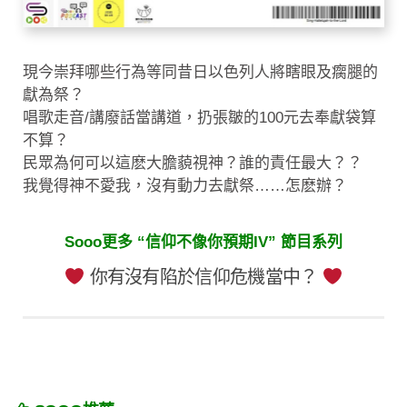
現今崇拜哪些行為等同昔日以色列人將瞎眼及瘸腿的
獻為祭？
唱歌走音/講廢話當講道，扔張皺的100元去奉獻袋算
不算？
民眾為何可以這麽大膽藐視神？誰的責任最大？？
我覺得神不愛我，沒有動力去獻祭……怎麽辦？
Sooo更多 “信仰不像你預期IV” 節目系列
你有沒有陷於信仰危機當中？