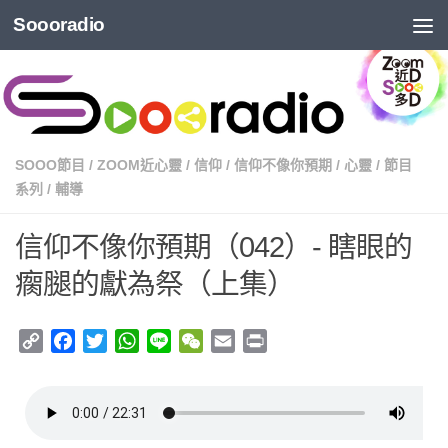
Soooradio
SOOO節目
/
ZOOM近心靈
/
信仰
/
信仰不像你預期
/
心靈
/
節目
系列
/
輔導
信仰不像你預期（042）- 瞎眼的
瘸腿的獻為祭（上集）
Copy
Facebook
Twitter
WhatsApp
Line
WeChat
Email
Print
Link