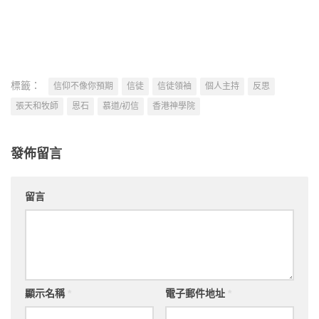
標籤：
信仰不像你預期
信徒
信徒領袖
個人主持
反思
張天和牧師
恩石
慕道/初信
香港神學院
發佈留言
留言
顯示名稱
*
電子郵件地址
*