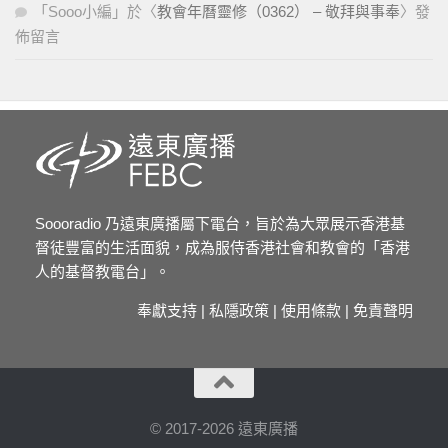
「
Sooo小編
」於〈
教會年曆靈修（0362） – 敬拜與事奉
〉發
佈留言
Soooradio 乃遠東廣播屬下電台，旨於為大眾展示香港基
督徒豐富的生活面貌，成為服侍香港社會和教會的「香港
人的基督教電台」。
奉獻支持
|
私隱政策
|
使用條款
|
免責聲明
© 2017-2026 遠東廣播