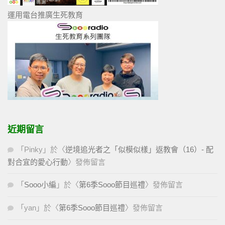
運用電台推廣生死教育
近期留言
「
Pinky
」於〈
逆境追光者之「似模似樣」返教會（16）- 配
對合宜的愛心行動
〉發佈留言
「
Sooo小編
」於〈
第6季Sooo節目巡禮
〉發佈留言
「
yan
」於〈
第6季Sooo節目巡禮
〉發佈留言