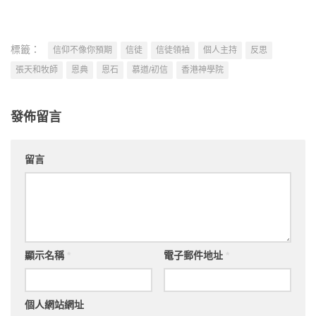
標籤：
信仰不像你預期
信徒
信徒領袖
個人主持
反思
張天和牧師
恩典
恩石
慕道/初信
香港神學院
發佈留言
留言
顯示名稱
*
電子郵件地址
*
個人網站網址