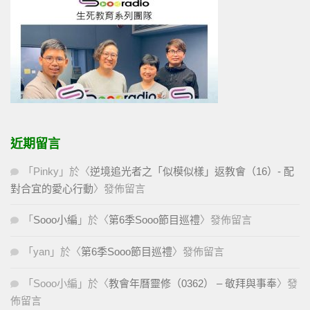
近期留言
「
Pinky
」於〈
逆境追光者之「似模似樣」返教會（16）- 配
對合宜的愛心行動
〉發佈留言
「
Sooo小編
」於〈
第6季Sooo節目巡禮
〉發佈留言
「
yan
」於〈
第6季Sooo節目巡禮
〉發佈留言
「
Sooo小編
」於〈
教會年曆靈修（0362） – 敬拜與事奉
〉發
佈留言