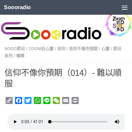
Soooradio
SOOO節目
/
ZOOM近心靈
/
信仰
/
信仰不像你預期
/
心靈
/
節目
系列
/
輔導
信仰不像你預期（014）- 難以順
服
Copy
Facebook
Twitter
WhatsApp
Line
WeChat
Email
Print
Link