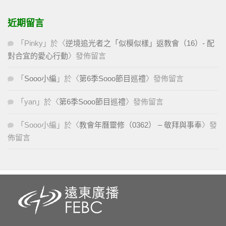
近期留言
「
Pinky
」於〈
逆境追光者之「似模似樣」返教會（16）- 配
對合宜的愛心行動
〉發佈留言
「
Sooo小編
」於〈
第6季Sooo節目巡禮
〉發佈留言
「
yan
」於〈
第6季Sooo節目巡禮
〉發佈留言
「
Sooo小編
」於〈
教會年曆靈修（0362） – 敬拜與事奉
〉發
佈留言