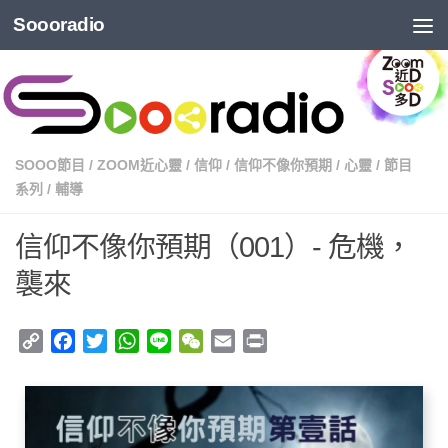
Soooradio
SOOO節目
/
ZOOM近心靈
/
信仰
/
信仰不像你預期
/
心靈
/
節目
系列
/
輔導
信仰不像你預期（001）- 危機，
襲來
Copy
Facebook
Twitter
WhatsApp
Line
WeChat
Email
Print
Link