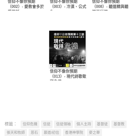
信仰不像你預期
信仰不像你預期
信仰不像你預期
（002）- 愛教會多於
（003）- 冷漠、公式
（008）- 聽道精與聽
愛耶穌
化
道不行道
信仰不像你預期
（013）- 現代詩歌敬
拜危機
標籤：
信仰危機
信徒
信徒領袖
個人主持
基督徒
基督教
張天和牧師
恩石
慕道/初信
香港神學院
麥之華