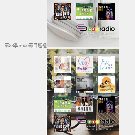
第38季Sooo節目巡禮