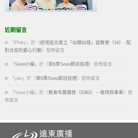
近期留言
「
Pinky
」於〈
逆境追光者之「似模似樣」返教會（16）- 配
對合宜的愛心行動
〉發佈留言
「
Sooo小編
」於〈
第6季Sooo節目巡禮
〉發佈留言
「
yan
」於〈
第6季Sooo節目巡禮
〉發佈留言
「
Sooo小編
」於〈
教會年曆靈修（0362） – 敬拜與事奉
〉發
佈留言