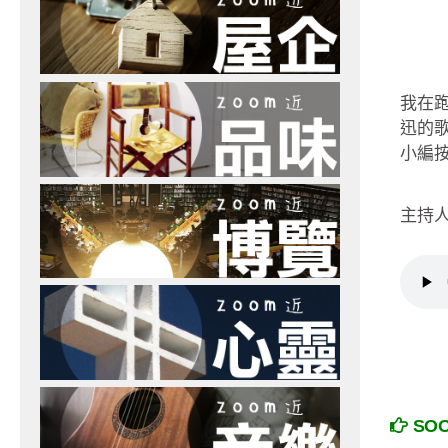
我在
迅的
小編按
主持人
SO