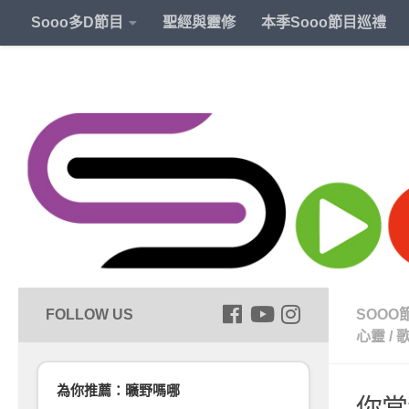
Sooo多D節目
聖經與靈修
本季Sooo節目巡禮
SOOO
心靈
/
為你推薦：曠野嗎哪
你當