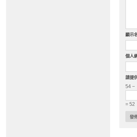
顯示
個人
請提
54 −
= 52