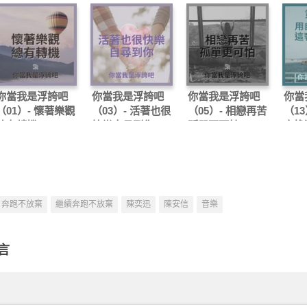
你當我是浮誇吧
你當我是浮誇吧
你當我是浮誇吧
你當
（01）- 懷著樂觀
（03）- 活著也很
（05）- 相戀再苦
（13
總有轉機
快樂自尋到你
孤單更可怕
交換
奔跑不放棄
繼續奔跑不放棄
陳奕迅
陳安信
音樂
言