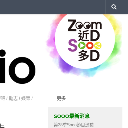
誇吧
/
勵志
/
娛樂
/
更多
SOOO最新消息
第38季Sooo節目巡禮
去