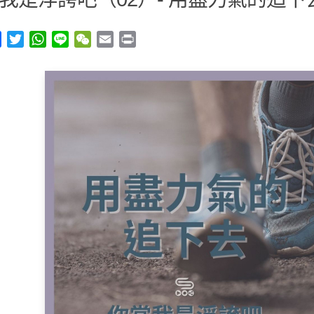
y
Facebook
Twitter
WhatsApp
Line
WeChat
Email
Print