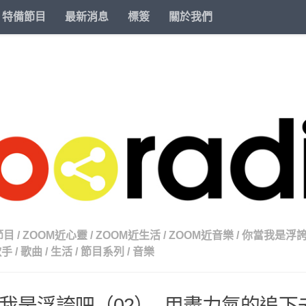
特備節目
最新消息
標簽
關於我們
節目
/
ZOOM近心靈
/
ZOOM近生活
/
ZOOM近音樂
/
你當我是浮
歌手
/
歌曲
/
生活
/
節目系列
/
音樂
我是浮誇吧（02）- 用盡力氣的追下