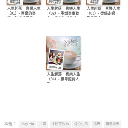
人生起落 喜樂人生
人生起落 喜樂人生
人生起落 喜樂人生
（01）- 喜樂的事
（02）- 重燃事奉動
（03）- 從癌走過，
奉，無悔的委身
力，肯定牧者身份
重尋召命
人生起落 喜樂人生
（04）- 謙卑服侍人
群
標籤：
May Yiu
上帝
余勝意牧師
信心生活
信靠
傳遞快樂