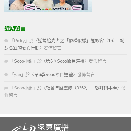
近期留言
「
Pinky
」於〈
逆境追光者之「似模似樣」返教會（16）- 配
對合宜的愛心行動
〉發佈留言
「
Sooo小編
」於〈
第6季Sooo節目巡禮
〉發佈留言
「
yan
」於〈
第6季Sooo節目巡禮
〉發佈留言
「
Sooo小編
」於〈
教會年曆靈修（0362） – 敬拜與事奉
〉發
佈留言