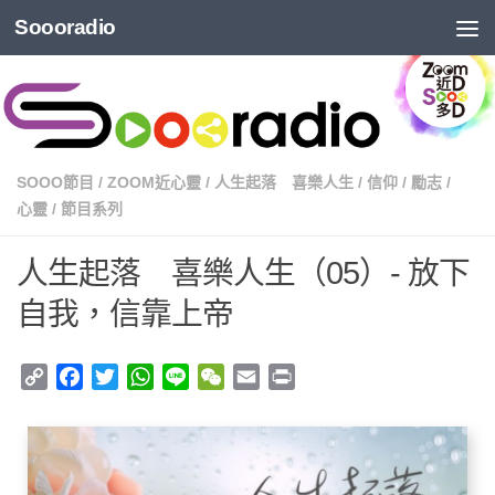
Soooradio
SOOO節目
/
ZOOM近心靈
/
人生起落 喜樂人生
/
信仰
/
勵志
/
心靈
/
節目系列
人生起落 喜樂人生（05）- 放下
自我，信靠上帝
Copy
Facebook
Twitter
WhatsApp
Line
WeChat
Email
Print
Link