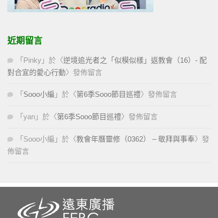
近期留言
「
Pinky
」於〈
逆境追光者之「似模似樣」返教會（16）- 配
對合宜的愛心行動
〉發佈留言
「
Sooo小編
」於〈
第6季Sooo節目巡禮
〉發佈留言
「
yan
」於〈
第6季Sooo節目巡禮
〉發佈留言
「
Sooo小編
」於〈
教會年曆靈修（0362） – 敬拜與事奉
〉發
佈留言