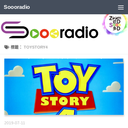
Soooradio
標籤：
TOYSTORY4
2019-07-11