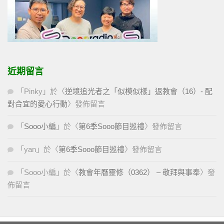
近期留言
「
Pinky
」於〈
逆境追光者之「似模似樣」返教會（16）- 配
對合宜的愛心行動
〉發佈留言
「
Sooo小編
」於〈
第6季Sooo節目巡禮
〉發佈留言
「
yan
」於〈
第6季Sooo節目巡禮
〉發佈留言
「
Sooo小編
」於〈
教會年曆靈修（0362） – 敬拜與事奉
〉發
佈留言