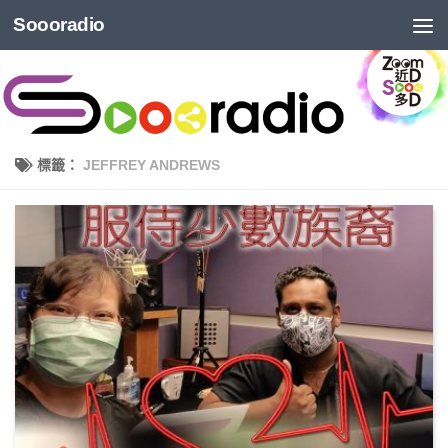
Soooradio
標籤：
JEFFREY ANDREWS