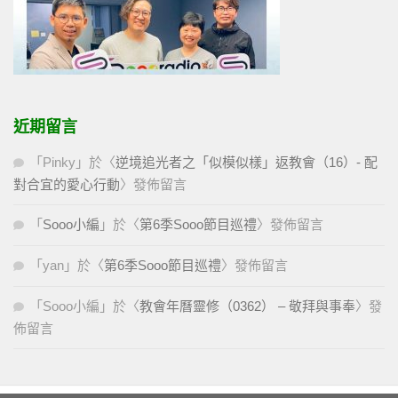
近期留言
「
Pinky
」於〈
逆境追光者之「似模似樣」返教會（16）- 配
對合宜的愛心行動
〉發佈留言
「
Sooo小編
」於〈
第6季Sooo節目巡禮
〉發佈留言
「
yan
」於〈
第6季Sooo節目巡禮
〉發佈留言
「
Sooo小編
」於〈
教會年曆靈修（0362） – 敬拜與事奉
〉發
佈留言