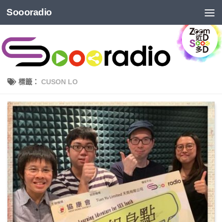
Soooradio
標籤：
CUSON LO