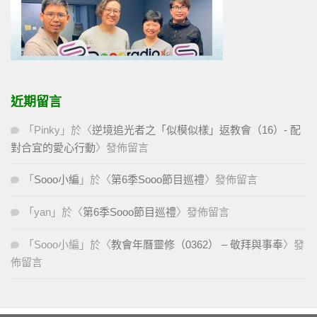
近期留言
「
Pinky
」於〈
逆境追光者之「似模似樣」返教會（16）- 配
對合宜的愛心行動
〉發佈留言
「
Sooo小編
」於〈
第6季Sooo節目巡禮
〉發佈留言
「
yan
」於〈
第6季Sooo節目巡禮
〉發佈留言
「
Sooo小編
」於〈
教會年曆靈修（0362） – 敬拜與事奉
〉發
佈留言