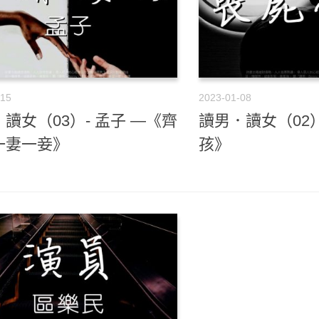
-15
2023-01-08
讀女（03）- 孟子 —《齊
讀男．讀女（02）
一妻一妾》
孩》