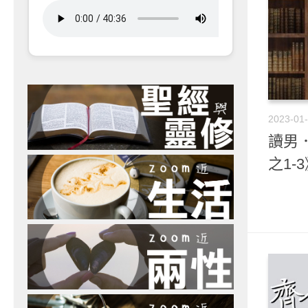
2023-01
讀男．
之1-