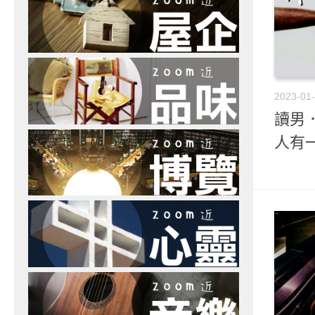
2023-01
讀男．
人有