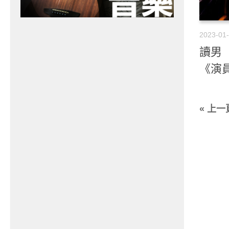
2023-01
讀男 
《演
« 上一