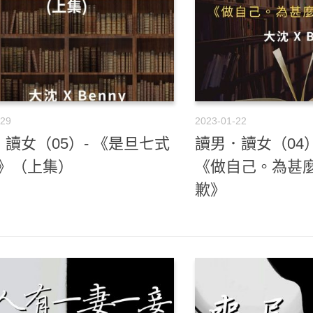
-29
2023-01-22
讀女（05）- 《是旦七式
讀男．讀女（04）
3》（上集）
《做自己。為甚
歉》