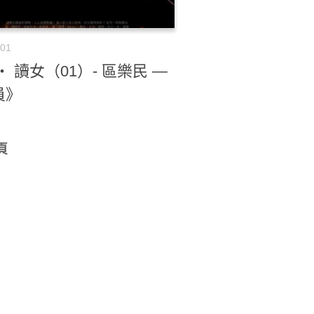
-01
‧ 讀女（01）- 區樂民 —
員》
頁