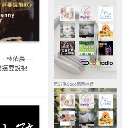
- 林依晨 —
麼還要說抱
第37季Sooo節目巡禮