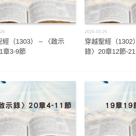
-26
2025-03-25
經（1303） – 〈啟示
穿越聖經（1302）
1章3-9節
錄〉20章12節-2