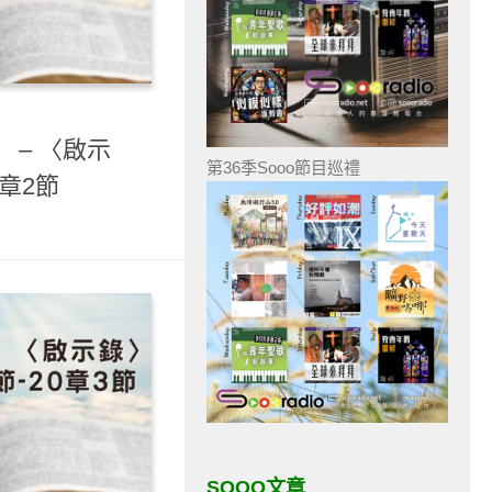
 – 〈啟示
第36季Sooo節目巡禮
1章2節
SOOO文章