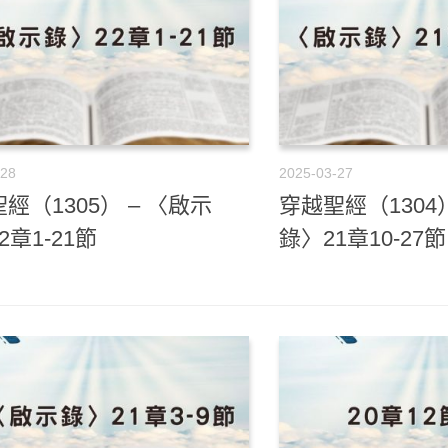
-28
2025-03-27
經（1305） – 〈啟示
穿越聖經（1304）
2章1-21節
錄〉21章10-27節