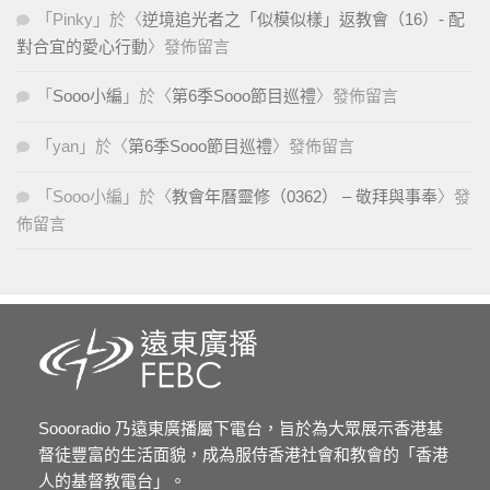
「
Pinky
」於〈
逆境追光者之「似模似樣」返教會（16）- 配
對合宜的愛心行動
〉發佈留言
「
Sooo小編
」於〈
第6季Sooo節目巡禮
〉發佈留言
「
yan
」於〈
第6季Sooo節目巡禮
〉發佈留言
「
Sooo小編
」於〈
教會年曆靈修（0362） – 敬拜與事奉
〉發
佈留言
Soooradio 乃遠東廣播屬下電台，旨於為大眾展示香港基
督徒豐富的生活面貌，成為服侍香港社會和教會的「香港
人的基督教電台」。